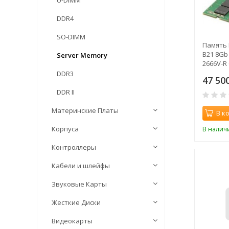
U-DIMM
DDR4
SO-DIMM
Память 
B21 8Gb
Server Memory
2666V-R
DDR3
47 50
DDR II
Материнские Платы
В к
Корпуса
В налич
Контроллеры
Кабели и шлейфы
Звуковые Карты
Жесткие Диски
Видеокарты