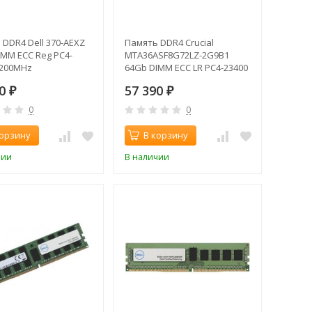
 DDR4 Dell 370-AEXZ
Память DDR4 Crucial
IMM ECC Reg PC4-
MTA36ASF8G72LZ-2G9B1
3200MHz
64Gb DIMM ECC LR PC4-23400
CL21 2933MHz
30
57 390
₽
₽
0
0
корзину
В корзину
чии
В наличии