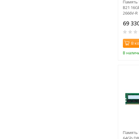
Память 
B21 16G
2666V-R
69 33
В к
В налич
Память 
64Gb DI