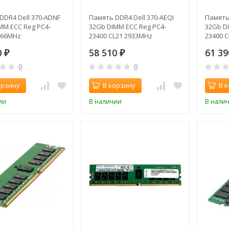
DDR4 Dell 370-ADNF
Память DDR4 Dell 370-AEQI
Память
MM ECC Reg PC4-
32Gb DIMM ECC Reg PC4-
32Gb D
666MHz
23400 CL21 2933MHz
23400 
0
58 510
61 3
₽
₽
0
0
орзину
В корзину
В 
ии
В наличии
В нали