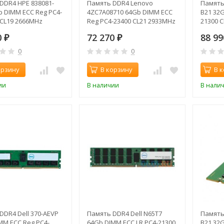
DDR4 HPE 838081-
Память DDR4 Lenovo
Память
b DIMM ECC Reg PC4-
4ZC7A08710 64Gb DIMM ECC
B21 32
 CL19 2666MHz
Reg PC4-23400 CL21 2933MHz
21300 
0
72 270
88 9
₽
₽
0
0
орзину
В корзину
В 
ии
В наличии
В нали
DDR4 Dell 370-AEVP
Память DDR4 Dell N65T7
Память
MM ECC Reg PC4-
64Gb DIMM ECC LR PC4-21300
B21 32