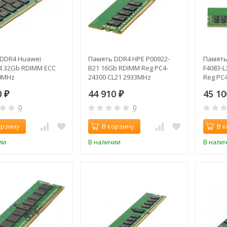
DDR4 Huawei
Память DDR4 HPE P00922-
Память 
4 32Gb RDIMM ECC
B21 16Gb RDIMM Reg PC4-
F4083-
0MHz
24300 CL21 2933MHz
Reg PC
0
44 910
45 1
₽
₽
0
0
орзину
В корзину
В 
ии
В наличии
В нали