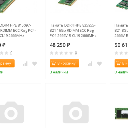
DDR4 HPE 815097-
Память DDR4 HPE 835955-
Память
 RDIMM ECC Reg PC4-
B21 16Gb RDIMM ECC Reg
B21 8G
 CL19 2666MHz
PC4-2666V-R CL19 2666MHz
2666V-
0
48 250
50 6
₽
₽
0
0
орзину
В корзину
В 
ии
В наличии
В нали