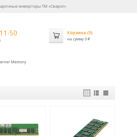
арочные инверторы ТМ «Сварог»
-11-50
Корзина (
0
)
на сумму
0
0
₽
erver Memory