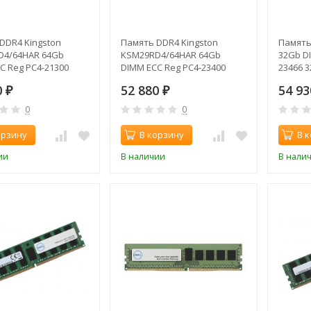
DDR4 Kingston
Память DDR4 Kingston
Память
D4/64HAR 64Gb
KSM29RD4/64HAR 64Gb
32Gb D
C Reg PC4-21300
DIMM ECC Reg PC4-23400
23466 
66MHz
CL21 2933MHz
0
52 880
54 9
₽
₽
0
0
орзину
В корзину
В 
ии
В наличии
В нали