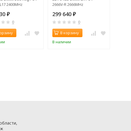
CL17 2400MHz
2666V-R 2666MHz
130
299 640
₽
₽
0
0
корзину
В корзину
чии
В наличии
 области,
аж