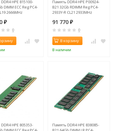
 DDR4 HPE 815100-
Память DDR4 HPE P00924-
Gb DIMM ECC Reg PC4-
B21 32Gb RDIMM Reg PC4-
CL19 2666MHz
2933Y-R CL21 2933MHz
90
91 770
₽
₽
0
0
корзину
В корзину
чии
В наличии
 DDR4 HPE 805353-
Память DDR4 HPE 838085-
Gb DIMM ECC Reg PC4-
B21 64Gb DIMM LR PC4-