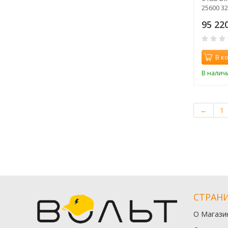
25600 3
95 22
В к
В налич
←
1
СТРАН
О Магази