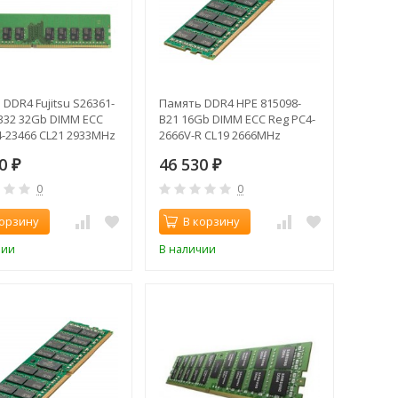
DDR4 Fujitsu S26361-
Память DDR4 HPE 815098-
L332 32Gb DIMM ECC
B21 16Gb DIMM ECC Reg PC4-
4-23466 CL21 2933MHz
2666V-R CL19 2666MHz
00
46 530
₽
₽
0
0
корзину
В корзину
чии
В наличии