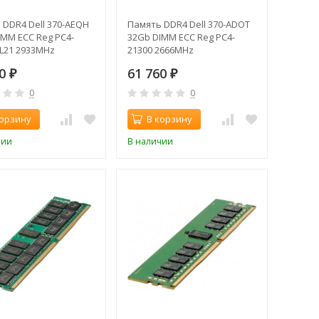
 DDR4 Dell 370-AEQH
Память DDR4 Dell 370-ADOT
IMM ECC Reg PC4-
32Gb DIMM ECC Reg PC4-
CL21 2933MHz
21300 2666MHz
90
61 760
₽
₽
0
0
корзину
В корзину
чии
В наличии