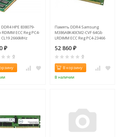
 DDR4 HPE 838079-
Память DDR4 Samsung
b RDIMM ECC Reg PC4-
M386A8K40CM2-CVF 64Gb
R CL19 2666MHz
LRDIMM ECC Reg PC4-23466
CL21 2933MHz
10
52 860
₽
₽
0
0
корзину
В корзину
чии
В наличии