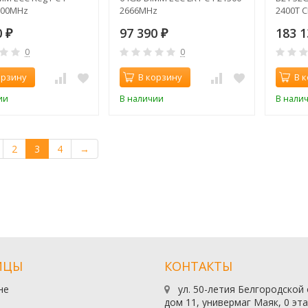
200MHz
2666MHz
2400T 
0
97 390
183 
₽
₽
0
0
орзину
В корзину
В 
ии
В наличии
В нали
2
3
4
→
ИЦЫ
КОНТАКТЫ
не
ул. 50-летия Белгородской
дом 11, универмаг Маяк, 0 эт