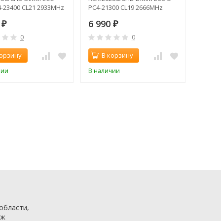
4-23400 CL21 2933MHz
PC4-21300 CL19 2666MHz
0
6 990
₽
₽
0
0
корзину
В корзину
чии
В наличии
 области,
аж