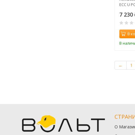
ECC U PC
2400MH
7 230
В к
В налич
←
1
СТРАН
О Магази