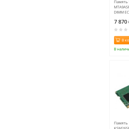
Память 
MTA9ASF
DIMM EC
CL19 26
7 870
В к
В налич
Память 
KSM26S