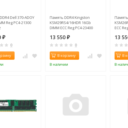
DDR4 Dell 370-ADOY
Память DDR4 Kingston
Память
MM Reg PC4-21300
KSM29RS4/16HDR 16Gb
KSM26R
z
DIMM ECC Reg PC4-23400
ECC Reg
CL21 2933MHz
2666MH
0
13 550
13 5
₽
₽
0
0
орзину
В корзину
В 
ии
В наличии
В нали