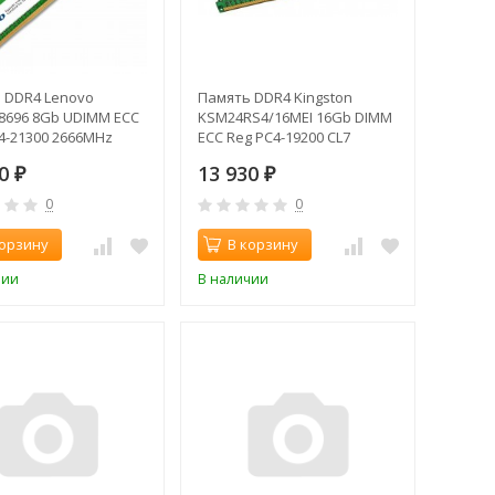
 DDR4 Lenovo
Память DDR4 Kingston
8696 8Gb UDIMM ECC
KSM24RS4/16MEI 16Gb DIMM
C4-21300 2666MHz
ECC Reg PC4-19200 CL7
2400MHz
90
13 930
₽
₽
0
0
корзину
В корзину
чии
В наличии