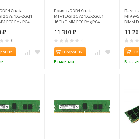
DDR4 Crucial
Память DDR4 Crucial
Память 
F2G72PDZ-2G6J1
MTA18ASF2G72PDZ-2G6E1
MTA9AS
MM ECC Reg PC4-
16Gb DIMM ECC Reg PC4-
DIMM E
L19 2666MHz
21300 CL19 2666MHz
CL21 2
0
11 310
11 2
₽
₽
0
0
орзину
В корзину
В 
ии
В наличии
В нали