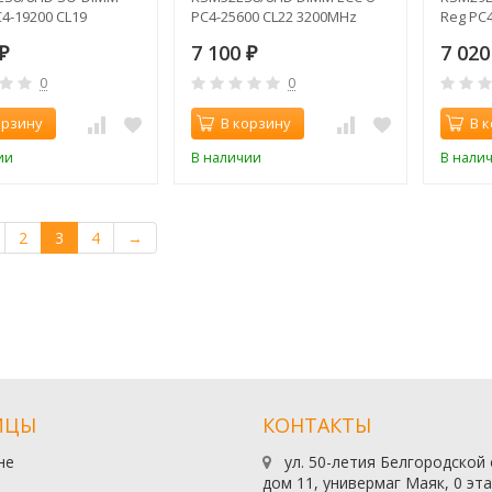
4-19200 CL19
PC4-25600 CL22 3200MHz
Reg PC
z
7 100
7 02
₽
₽
0
0
орзину
В корзину
В 
ии
В наличии
В нали
2
3
4
→
ИЦЫ
КОНТАКТЫ
не
ул. 50-летия Белгородской
дом 11, универмаг Маяк, 0 эт