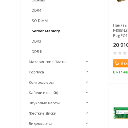
U-DIMM
DDR4
SO-DIMM
Память D
F4083-L
Server Memory
Reg PC4
DDR3
20 91
DDR II
Материнские Платы
В к
Корпуса
В налич
Контроллеры
Кабели и шлейфы
Звуковые Карты
Жесткие Диски
Видеокарты