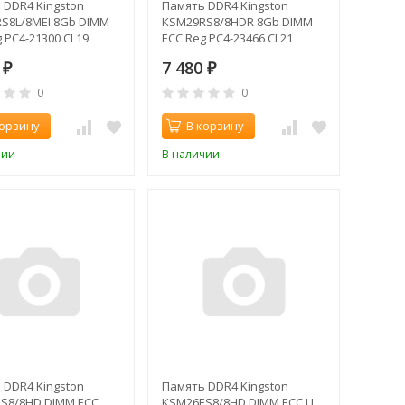
 DDR4 Kingston
Память DDR4 Kingston
S8L/8MEI 8Gb DIMM
KSM29RS8/8HDR 8Gb DIMM
 PC4-21300 CL19
ECC Reg PC4-23466 CL21
z
2933MHz
0
7 480
₽
₽
0
0
корзину
В корзину
чии
В наличии
 DDR4 Kingston
Память DDR4 Kingston
S8/8HD DIMM ECC
KSM26ES8/8HD DIMM ECC U