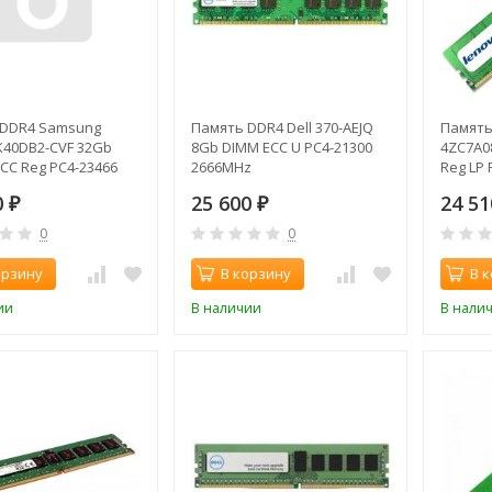
 DDR4 Samsung
Память DDR4 Dell 370-AEJQ
Память
40DB2-CVF 32Gb
8Gb DIMM ECC U PC4-21300
4ZC7A0
CC Reg PC4-23466
2666MHz
Reg LP 
33MHz
2933MH
0
25 600
24 5
₽
₽
0
0
орзину
В корзину
В 
ии
В наличии
В нали