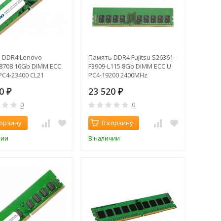
 DDR4 Lenovo
Память DDR4 Fujitsu S26361-
8708 16Gb DIMM ECC
F3909-L115 8Gb DIMM ECC U
PC4-23400 CL21
PC4-19200 2400MHz
z
10
23 520
₽
₽
0
0
корзину
В корзину
чии
В наличии