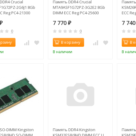
DDR4 Crucial
Память DDR4 Crucial
Память
1G72PZ-2G6J1 8Gb
MTA9ASF1G72PZ-3G2E2 8Gb
KSM26R
C Reg PC4-21300
DIMM ECC Reg PC4-25600
ECC Reg
66MHz
CL22 3200MHz
2666MH
7 770
7 74
₽
₽
0
0
орзину
В корзину
В 
ии
В наличии
В нали
SO-DIMM Kingston
Память DDR4 Kingston
Память
ES8/8HD SO-DIMM
KSM32ES8/8HD DIMM ECC U
KSM29E