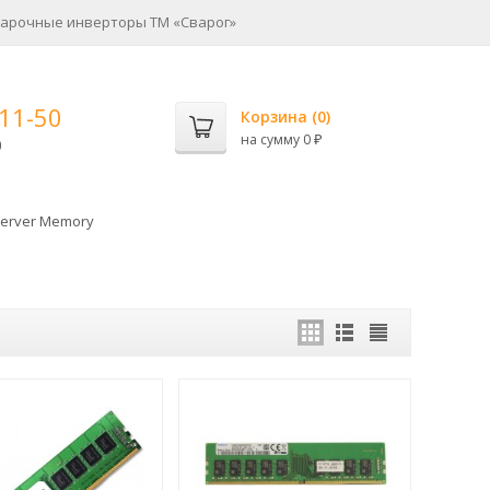
арочные инверторы ТМ «Сварог»
-11-50
Корзина (
0
)
на сумму
0
0
₽
erver Memory