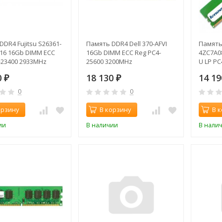
DR4 Fujitsu S26361-
Память DDR4 Dell 370-AFVI
Память
316 16Gb DIMM ECC
16Gb DIMM ECC Reg PC4-
4ZC7A0
-23400 2933MHz
25600 3200MHz
U LP P
0
18 130
14 1
₽
₽
0
0
орзину
В корзину
В 
ии
В наличии
В нали