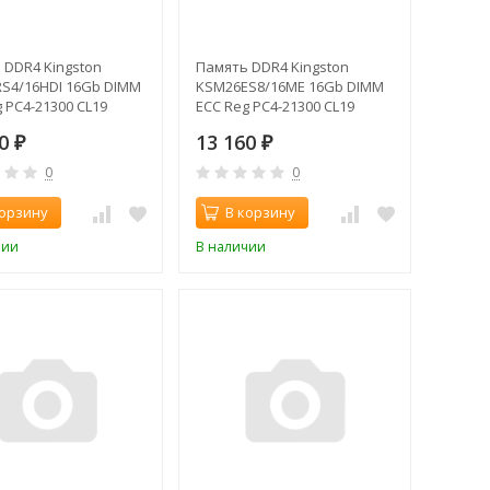
 DDR4 Kingston
Память DDR4 Kingston
S4/16HDI 16Gb DIMM
KSM26ES8/16ME 16Gb DIMM
 PC4-21300 CL19
ECC Reg PC4-21300 CL19
z
2666MHz
50
13 160
₽
₽
0
0
корзину
В корзину
чии
В наличии