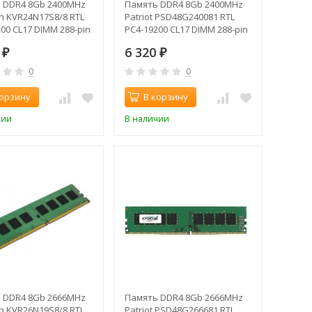
 DDR4 8Gb 2400MHz
Память DDR4 8Gb 2400MHz
n KVR24N17S8/8 RTL
Patriot PSD48G240081 RTL
00 CL17 DIMM 288-pin
PC4-19200 CL17 DIMM 288-pin
1.2В
0
6 320
₽
₽
0
0
корзину
В корзину
чии
В наличии
 DDR4 8Gb 2666MHz
Память DDR4 8Gb 2666MHz
n KVR26N19S8/8 RTL
Patriot PSD48G266681 RTL