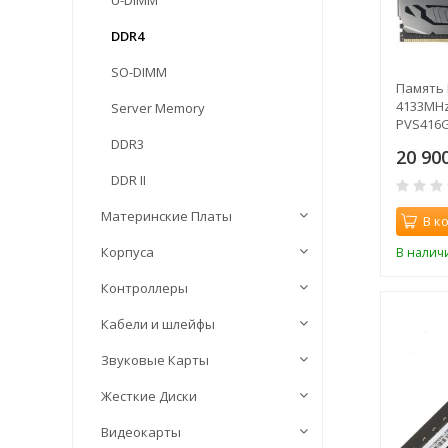
U-DIMM
DDR4
SO-DIMM
Память 
4133MHz 
Server Memory
PVS416G
33000 CL
DDR3
20 90
1.35В si
DDR II
Материнские Платы
В к
Корпуса
В налич
Контроллеры
Кабели и шлейфы
Звуковые Карты
Жесткие Диски
Видеокарты