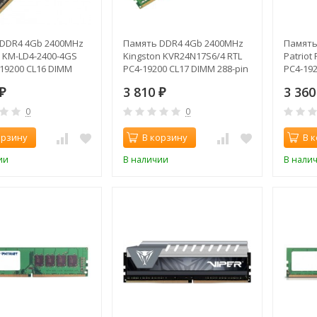
DDR4 4Gb 2400MHz
Память DDR4 4Gb 2400MHz
Память
 KM-LD4-2400-4GS
Kingston KVR24N17S6/4 RTL
Patriot
-19200 CL16 DIMM
PC4-19200 CL17 DIMM 288-pin
PC4-192
1.2В
1.2В
1.2В si
3 810
3 36
₽
₽
0
0
орзину
В корзину
В 
ии
В наличии
В нали