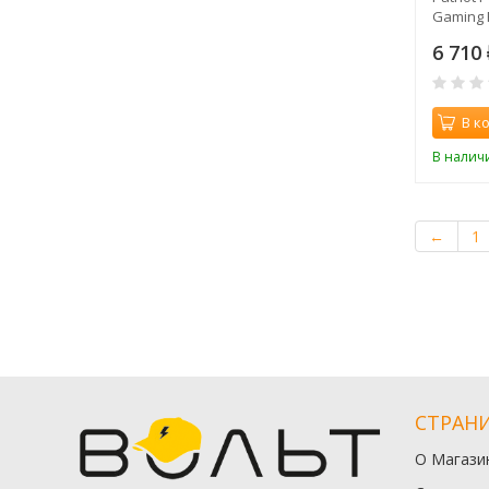
Gaming 
288-pin 
6 710
В к
В налич
←
1
СТРАН
О Магази