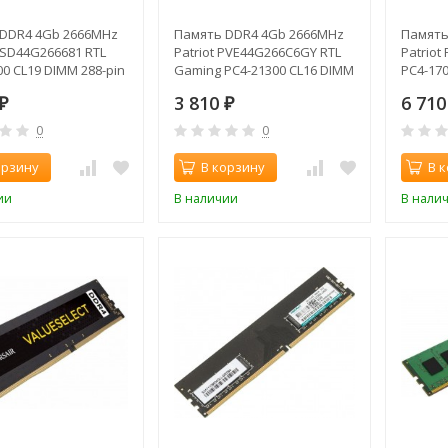
DDR4 4Gb 2666MHz
Память DDR4 4Gb 2666MHz
Память
 PSD44G266681 RTL
Patriot PVE44G266C6GY RTL
Patriot
0 CL19 DIMM 288-pin
Gaming PC4-21300 CL16 DIMM
PC4-170
gle rank
288-pin 1.2В
1.2В
3 810
6 71
₽
₽
0
0
орзину
В корзину
В 
ии
В наличии
В нали