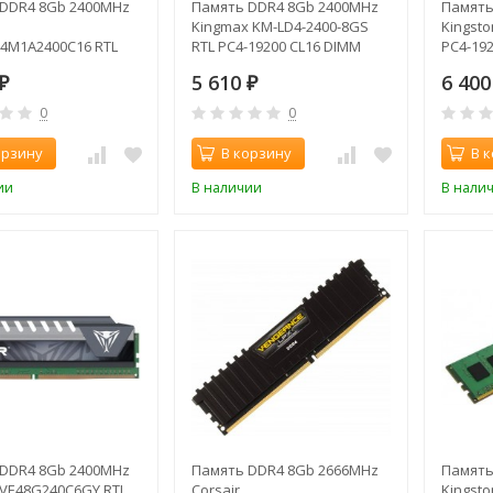
DDR4 8Gb 2400MHz
Память DDR4 8Gb 2400MHz
Память
Kingmax KM-LD4-2400-8GS
Kingsto
4M1A2400C16 RTL
RTL PC4-19200 CL16 DIMM
PC4-192
0 CL16 DIMM 288-pin
288-pin 1.2В
5 610
6 40
₽
₽
0
0
орзину
В корзину
В 
ии
В наличии
В нали
DDR4 8Gb 2400MHz
Память DDR4 8Gb 2666MHz
Память
 PVE48G240C6GY RTL
Corsair
Kingsto