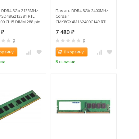
 DDR4 8Gb 2133MHz
Память DDR4 8Gb 2400MHz
 PSD48G213381 RTL
Corsair
00 CL15 DIMM 288-pin
CMK8GX4M1A2400C14R RTL
PC4-19200 CL14 DIMM 288-pin
0
7 480
₽
1.2В
₽
0
0
корзину
В корзину
чии
В наличии