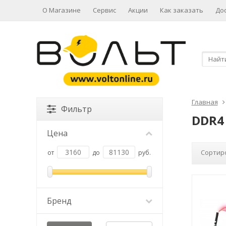
О Магазине
Сервис
Акции
Как заказать
До
Главная
Фильтр
DDR4
Цена
Сортир
от
до
руб.
Бренд