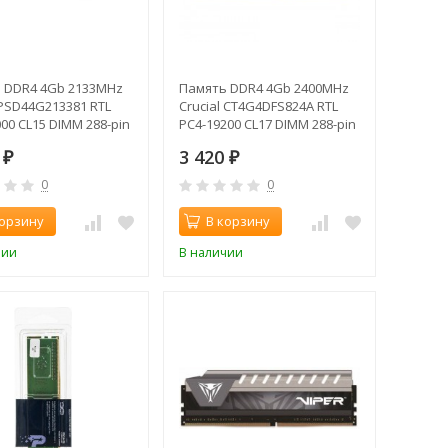
 DDR4 4Gb 2133MHz
Память DDR4 4Gb 2400MHz
 PSD44G213381 RTL
Crucial CT4G4DFS824A RTL
00 CL15 DIMM 288-pin
PC4-19200 CL17 DIMM 288-pin
1.2В single rank
0
3 420
₽
₽
0
0
корзину
В корзину
чии
В наличии