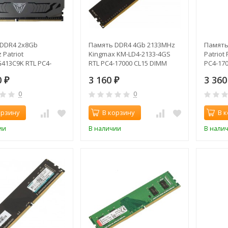
DDR4 2x8Gb
Память DDR4 4Gb 2133MHz
Память
Patriot
Kingmax KM-LD4-2133-4GS
Patriot
413C9K RTL PC4-
RTL PC4-17000 CL15 DIMM
PC4-170
19 DIMM 288-pin
288-pin 1.2В
1.2В
0
3 160
3 36
ngle rank
₽
₽
0
0
орзину
В корзину
В 
ии
В наличии
В нали