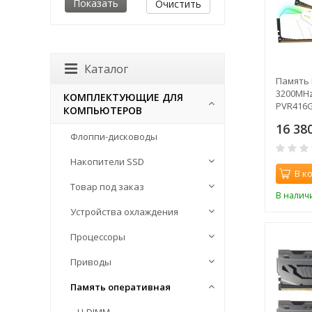
Очистить
Каталог
Память 
3200MHz 
КОМПЛЕКТУЮЩИЕ ДЛЯ
PVR416G
КОМПЬЮТЕРОВ
25600 CL
16 38
1.35В si
Флоппи-дисководы
Накопители SSD
В к
Товар под заказ
В налич
Устройства охлаждения
Процессоры
Приводы
Память оперативная