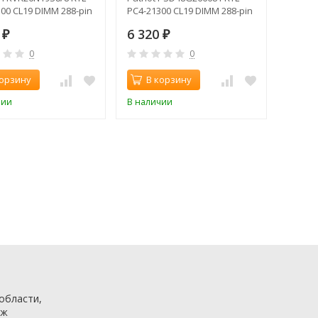
00 CL19 DIMM 288-pin
PC4-21300 CL19 DIMM 288-pin
ngle rank
1.2В single rank
0
6 320
₽
₽
0
0
корзину
В корзину
чии
В наличии
 области,
аж