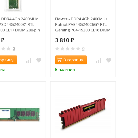
 DDR4 4Gb 2400MHz
Память DDR4 4Gb 2400MHz
 PSD44G240081 RTL
Patriot PVE44G240C6GY RTL
00 CL17 DIMM 288-pin
Gaming PC4-19200 CL16 DIMM
ngle rank
288-pin 1.2В
0
3 810
₽
₽
0
0
корзину
В корзину
чии
В наличии