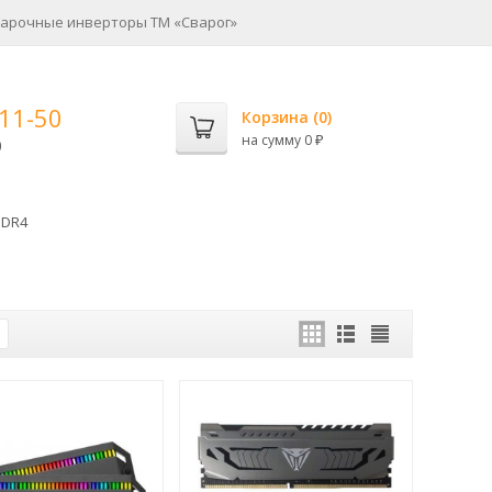
арочные инверторы ТМ «Сварог»
-11-50
Корзина (
0
)
на сумму
0
0
₽
DR4