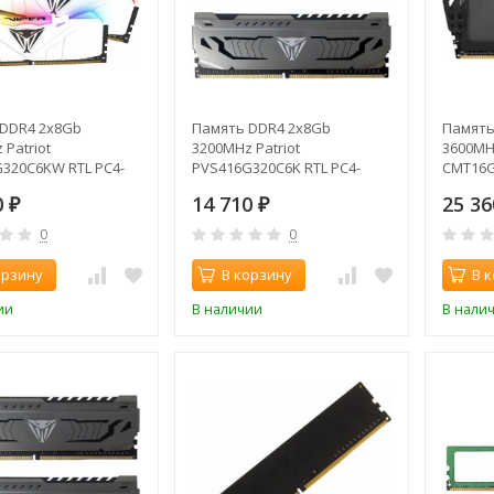
DDR4 2x8Gb
Память DDR4 2x8Gb
Память
Patriot
3200MHz Patriot
3600MH
320C6KW RTL PC4-
PVS416G320C6K RTL PC4-
CMT16G
16 DIMM 288-pin
25600 CL16 DIMM 288-pin
PC4-288
0
14 710
25 3
ngle rank
₽
1.35В single rank
₽
1.35В
0
0
орзину
В корзину
В 
ии
В наличии
В нали