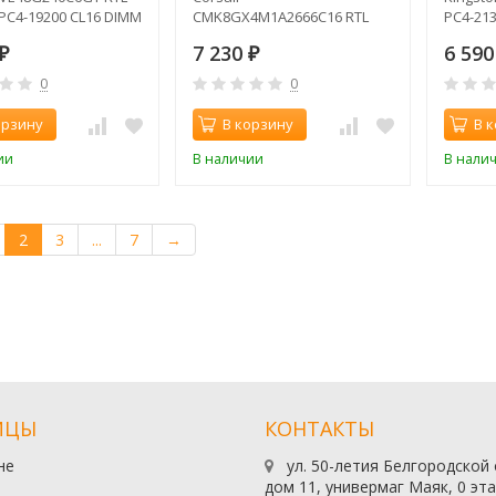
PC4-19200 CL16 DIMM
CMK8GX4M1A2666C16 RTL
PC4-213
1.2В
PC4-21300 CL16 DIMM 288-pin
1.2В si
7 230
6 59
₽
1.2В
₽
0
0
орзину
В корзину
В 
ии
В наличии
В нали
2
3
...
7
→
ИЦЫ
КОНТАКТЫ
не
ул. 50-летия Белгородской
дом 11, универмаг Маяк, 0 эт