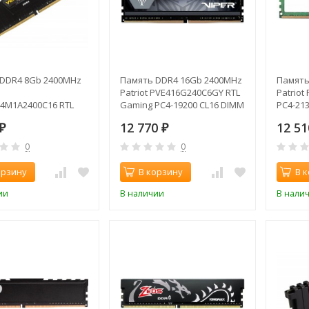
DDR4 8Gb 2400MHz
Память DDR4 16Gb 2400MHz
Память
Patriot PVE416G240C6GY RTL
Patriot
4M1A2400C16 RTL
Gaming PC4-19200 CL16 DIMM
PC4-213
0 CL16 DIMM 288-pin
288-pin 1.2В
1.2В du
12 770
12 5
₽
₽
0
0
орзину
В корзину
В 
ии
В наличии
В нали