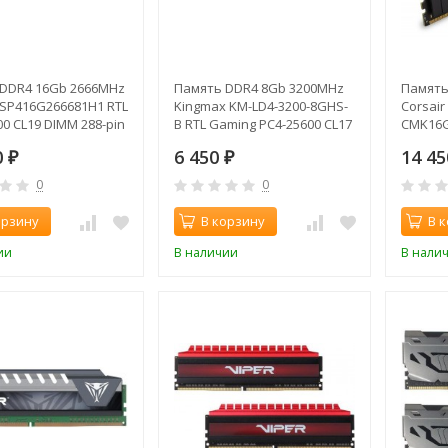
DDR4 16Gb 2666MHz
Память DDR4 8Gb 3200MHz
Память
 PSP416G266681H1 RTL
Kingmax KM-LD4-3200-8GHS-
Corsair
0 CL19 DIMM 288-pin
B RTL Gaming PC4-25600 CL17
CMK16G
gle rank
DIMM 288-pin 1.35В
PC4-192
0
6 450
14 4
₽
₽
1.2В
0
0
орзину
В корзину
В 
ии
В наличии
В нали