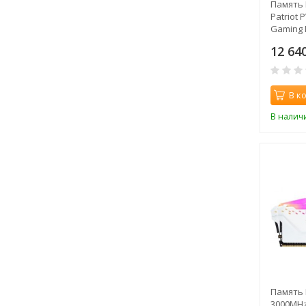
Память 
Patriot
Gaming 
288-pin 
12 64
В к
В налич
Память 
3000MHz