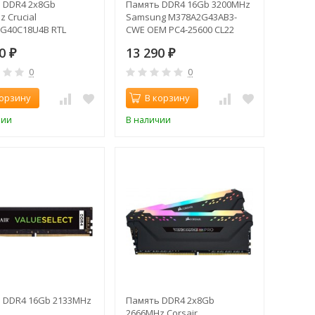
 DDR4 2x8Gb
Память DDR4 16Gb 3200MHz
 Crucial
Samsung M378A2G43AB3-
G40C18U4B RTL
CWE OEM PC4-25600 CL22
 PC4-32000 CL18 DIMM
DIMM 288-pin 1.2В single rank
30
13 290
1.35В kit
₽
₽
0
0
корзину
В корзину
чии
В наличии
 DDR4 16Gb 2133MHz
Память DDR4 2x8Gb
2666MHz Corsair