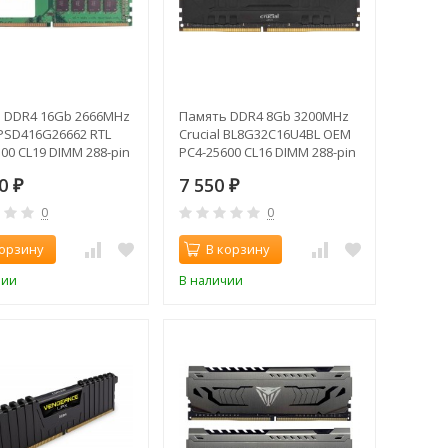
 DDR4 16Gb 2666MHz
Память DDR4 8Gb 3200MHz
 PSD416G26662 RTL
Crucial BL8G32C16U4BL OEM
00 CL19 DIMM 288-pin
PC4-25600 CL16 DIMM 288-pin
al rank
1.35В
10
7 550
₽
₽
0
0
корзину
В корзину
чии
В наличии