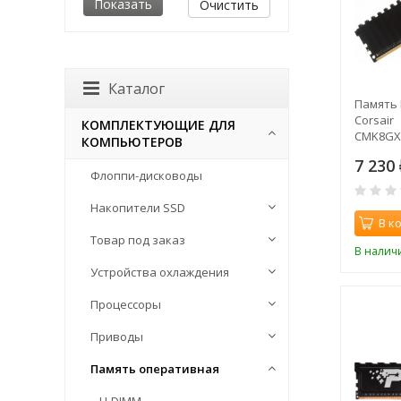
Очистить
Каталог
Память 
Corsair
КОМПЛЕКТУЮЩИЕ ДЛЯ
CMK8GX
КОМПЬЮТЕРОВ
PC4-1920
7 230
1.2В
Флоппи-дисководы
Накопители SSD
В к
Товар под заказ
В налич
Устройства охлаждения
Процессоры
Приводы
Память оперативная