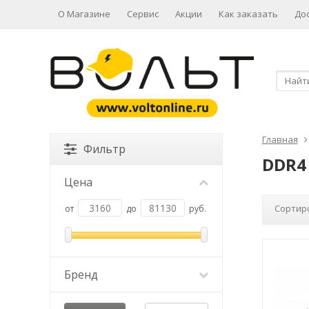
О Магазине
Сервис
Акции
Как заказать
До
Главная
Фильтр
DDR4
Цена
Сортир
от
до
руб.
Бренд