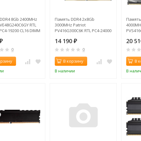
DDR4 8Gb 2400MHz
Память DDR4 2x8Gb
Память
 PVE48G240C6GY RTL
3000MHz Patriot
4000MHz
PC4-19200 CL16 DIMM
PV416G300C6K RTL PC4-24000
PVS416
1.2В
CL16 DIMM 288-pin 1.35В
32000 C
14 190
20 5
₽
₽
1.35В s
0
0
орзину
В корзину
В 
ии
В наличии
В нали