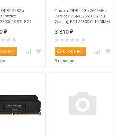
 DDR4 2x8Gb
Память DDR4 4Gb 2666MHz
 Patriot
Patriot PVE44G266C6GY RTL
G300C6K RTL PC4-
Gaming PC4-21300 CL16 DIMM
L16 DIMM 288-pin
288-pin 1.2В
30
3 810
ual rank
₽
₽
0
0
корзину
В корзину
чии
В наличии