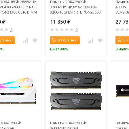
DDR4 16Gb 2666MHz
Память DDR4 2x8Gb
Память
 PVE416G266C6GY RTL
3200MHz Kingmax KM-LD4-
4000MHz
PC4-21300 CL16 DIMM
3200-16GHD-R RTL PC4-25600
BLM2K8
1.2В
CL17 DIMM 288-pin 1.35В
Gaming
0
11 350
27 7
₽
₽
288-pin 
0
0
орзину
В корзину
В 
ии
В наличии
В нали
DDR4 2x8Gb
Память DDR4 2x8Gb
Память
 Corsair
3600MHz Patriot
Corsair