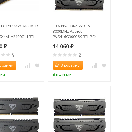
 DDR4 16Gb 2400MHz
Память DDR4 2x8Gb
3000MHz Patriot
X4M1A2400C14 RTL
PVS416G300C6K RTL PC4-
00 CL14 DIMM 288-pin
24000 CL16 DIMM 288-pin
50
14 060
₽
1.35В dual rank
₽
0
0
корзину
В корзину
чии
В наличии