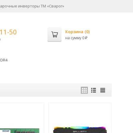
арочные инверторы ТМ «Сварог»
-11-50
Корзина (
0
)
на сумму
0
0
₽
DR4