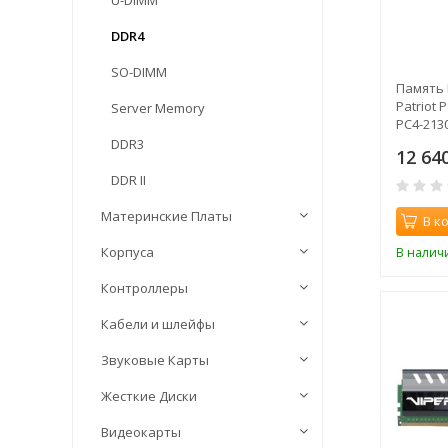
U-DIMM
DDR4
SO-DIMM
Память 
Patriot
Server Memory
PC4-2130
1.2В sin
DDR3
12 64
DDR II
Материнские Платы
В к
Корпуса
В налич
Контроллеры
Кабели и шлейфы
Звуковые Карты
Жесткие Диски
Видеокарты