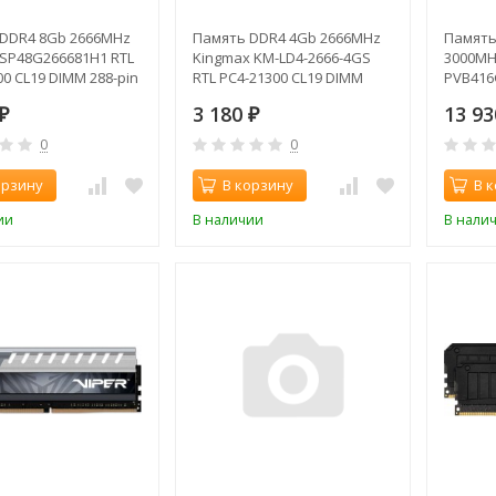
DDR4 8Gb 2666MHz
Память DDR4 4Gb 2666MHz
Память
 PSP48G266681H1 RTL
Kingmax KM-LD4-2666-4GS
3000MHz
0 CL19 DIMM 288-pin
RTL PC4-21300 CL19 DIMM
PVB416
gle rank
288-pin 1.2В
24000 C
3 180
13 9
₽
₽
1.35В d
0
0
орзину
В корзину
В 
ии
В наличии
В нали