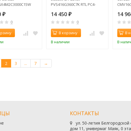
X4M2C3000C15W
PVS416G360C7K RTL PC4-
CMV16G
-24000 CL15 DIMM
28800 CL17 DIMM 288-pin
PC4-170
0
14 450
14 9
1.35В
₽
1.35В dual rank
₽
1.2В
0
0
орзину
В корзину
В 
ии
В наличии
В нали
2
3
...
7
→
ИЦЫ
КОНТАКТЫ
не
ул. 50-летия Белгородской
дом 11, универмаг Маяк, 0 эт