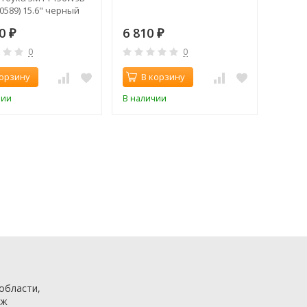
0589) 15.6" черный
50
6 810
₽
₽
0
0
корзину
В корзину
чии
В наличии
 области,
аж