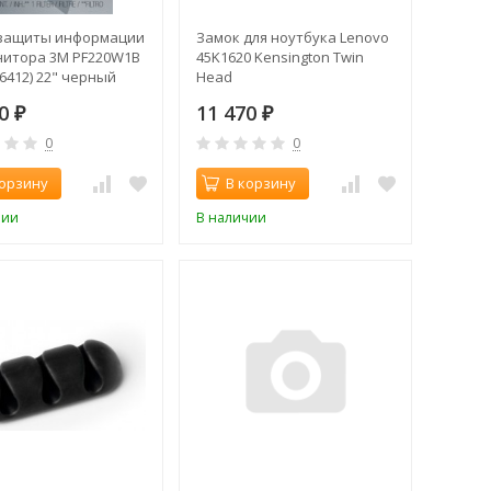
защиты информации
Замок для ноутбука Lenovo
нитора 3M PF220W1B
45K1620 Kensington Twin
6412) 22" черный
Head
10
11 470
₽
₽
0
0
корзину
В корзину
чии
В наличии