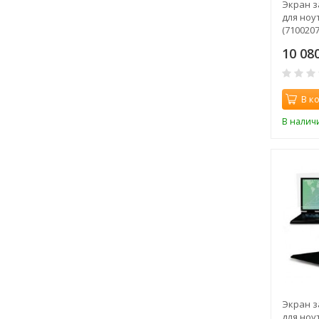
Экран 
для ноу
(7100207
золоти
10 08
В к
В налич
Экран 
для ноу