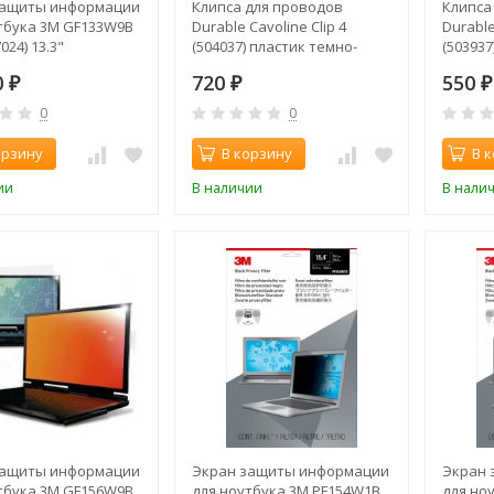
защиты информации
Клипса для проводов
Клипса
тбука 3M GF133W9B
Durable Cavoline Clip 4
Durable
024) 13.3"
(504037) пластик темно-
(503937
стый
серый
серый
0
720
550
₽
₽
₽
0
0
орзину
В корзину
В 
ии
В наличии
В нали
защиты информации
Экран защиты информации
Экран 
тбука 3M GF156W9B
для ноутбука 3M PF154W1B
для но