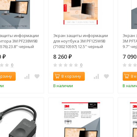
защиты информации
Экран защиты информации
Экран 
итора 3M PF238W9B
для ноутбука 3M PF125W9B
3M PFTA
576) 23.8" черный
(7100210597) 12.5" черный
9.7" ч
0
8 260
7 09
₽
₽
0
0
орзину
В корзину
В 
ии
В наличии
В нали