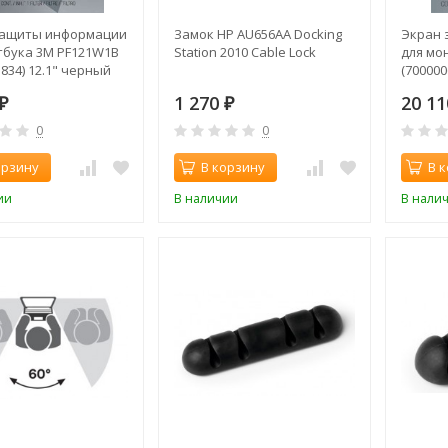
защиты информации
Замок HP AU656AA Docking
Экран 
тбука 3M PF121W1B
Station 2010 Cable Lock
для мо
834) 12.1" черный
(700000
1 270
20 1
₽
₽
0
0
орзину
В корзину
В 
ии
В наличии
В нали