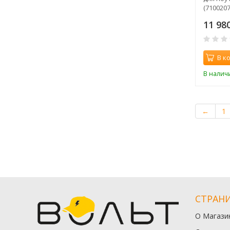
(7100207
золоти
11 98
В к
В налич
←
1
СТРАН
О Магази