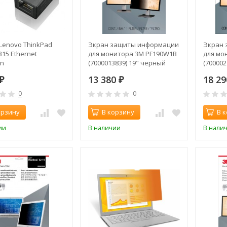
Lenovo ThinkPad
Экран защиты информации
Экран 
315 Ethernet
для монитора 3M PF190W1B
для мо
on
(7000013839) 19" черный
(700002
13 380
18 2
₽
₽
0
0
орзину
В корзину
В 
ии
В наличии
В нали