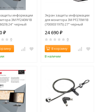
защиты информации
Экран защиты информации
нитора 3M PF240W1B
для монитора 3M PF270W1B
6029) 24" черный
(7000031975) 27" черный
60
24 690
₽
₽
0
0
корзину
В корзину
чии
В наличии