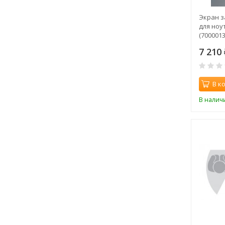
Экран 
для ноу
(7000013
7 210
В к
В налич