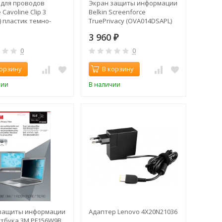
 для проводов
Экран защиты информации
 Cavoline Clip 3
Belkin Screenforce
) пластик темно-
TruePrivacy (OVA014DSAPL)
черный (плохая упаковка)
3 960
₽
0
0
корзину
В корзину
чии
В наличии
защиты информации
Адаптер Lenovo 4X20N21036
утбука 3M PF156W9B