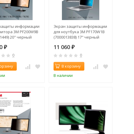
защиты информации
Экран защиты информации
нитора 3M PF200W9B
для ноутбука 3M PF170W1B
1449) 20" черный
(7000013838) 17" черный
90
11 060
₽
₽
0
0
корзину
В корзину
чии
В наличии