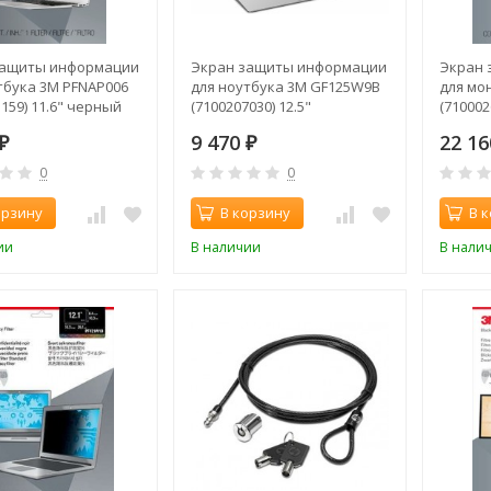
защиты информации
Экран защиты информации
Экран 
тбука 3M PFNAP006
для ноутбука 3M GF125W9B
для мо
159) 11.6" черный
(7100207030) 12.5"
(710002
золотистый
9 470
22 1
₽
₽
0
0
орзину
В корзину
В 
ии
В наличии
В нали