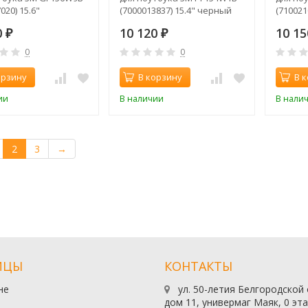
020) 15.6"
(7000013837) 15.4" черный
(710021
стый
0
10 120
10 1
₽
₽
0
0
орзину
В корзину
В 
ии
В наличии
В нали
2
3
→
ИЦЫ
КОНТАКТЫ
не
ул. 50-летия Белгородской
дом 11, универмаг Маяк, 0 эт