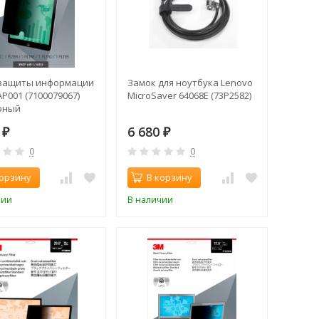
защиты информации
Замок для ноутбука Lenovo
P001 (7100079067)
MicroSaver 64068E (73P2582)
ерный
0
6 680
₽
₽
0
0
корзину
В корзину
чии
В наличии