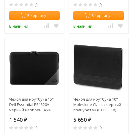
0
0
В корзину
В корзину
В наличии
В наличии
Чехол для ноутбука 15"
Чехол для ноутбука 10"
Dell Essential ES1520V
Moleskine Classic черный
черный неопрен (460-
полиуретан (ET11LC1A)
BCQO)
1 540
5 650
₽
₽
0
0