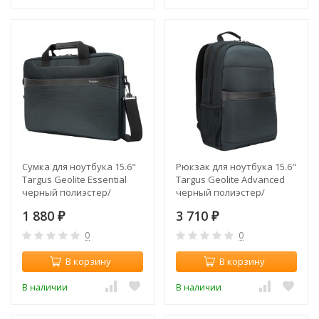
Сумка для ноутбука 15.6"
Рюкзак для ноутбука 15.6"
Targus Geolite Essential
Targus Geolite Advanced
черный полиэстер/
черный полиэстер/
нейлон (TSS98401GL)
нейлон (TSB96201GL)
1 880
3 710
₽
₽
0
0
В корзину
В корзину
В наличии
В наличии