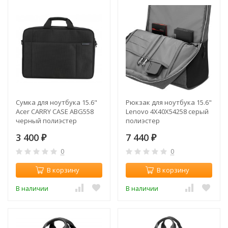
Сумка для ноутбука 15.6"
Рюкзак для ноутбука 15.6"
Acer CARRY CASE ABG558
Lenovo 4X40X54258 серый
черный полиэстер
полиэстер
(NP.BAG1A.189) (упак.:1шт)
3 400
7 440
₽
₽
0
0
В корзину
В корзину
В наличии
В наличии