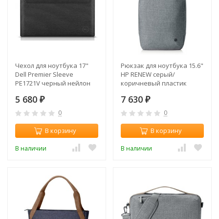
Чехол для ноутбука 17"
Рюкзак для ноутбука 15.6"
Dell Premier Sleeve
HP RENEW серый/
PE1721V черный нейлон
коричневый пластик
(460-BDBY)
(1A211AA)
5 680
7 630
₽
₽
0
0
В корзину
В корзину
В наличии
В наличии