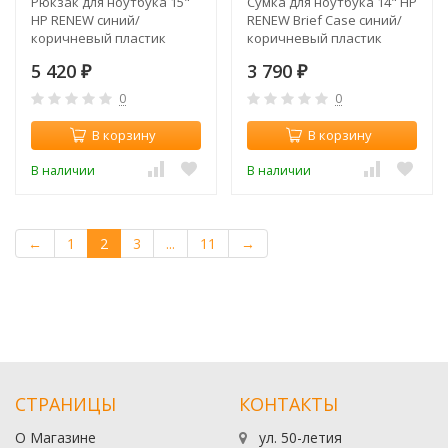
Рюкзак для ноутбука 15"
Сумка для ноутбука 14" HP
HP RENEW синий/
RENEW Brief Case синий/
коричневый пластик
коричневый пластик
(1A212AA)
(1A215AA)
5 420
3 790
₽
₽
0
0
В корзину
В корзину
В наличии
В наличии
←
1
2
3
...
11
→
СТРАНИЦЫ
КОНТАКТЫ
О Магазине
ул. 50-летия