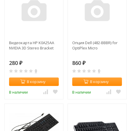
Видеокарта HP K0A25AA
Опция Dell (482-BBBR) for
NVIDIA 3D Stereo Bracket
OptiPlex Micro
280
860
₽
₽
0
0
В корзину
В корзину
В наличии
В наличии