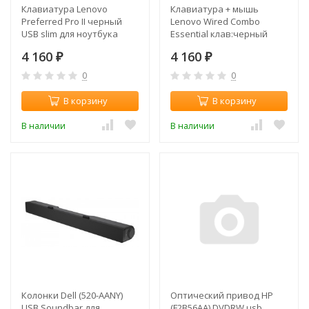
Клавиатура Lenovo
Клавиатура + мышь
Preferred Pro II черный
Lenovo Wired Combo
USB slim для ноутбука
Essential клав:черный
мышь:черный USB slim
4 160
4 160
₽
₽
0
0
В корзину
В корзину
В наличии
В наличии
Колонки Dell (520-AANY)
Оптический привод HP
USB Soundbar для
(F2B56AA) DVDRW usb