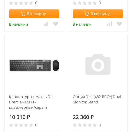
0
0
В корзину
В корзину
В наличии
В наличии
Клавиатура + мышь Dell
Опция Dell (482-BBCY) Dual
Premier-KM717
Monitor Stand
клав:черный/серый
мышь:черный USB
10 310
22 360
беспроводная BT slim
₽
₽
Multimedia
0
0