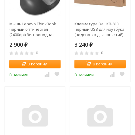
Мышь Lenovo ThinkBook
Клавиатура Dell KB-813
черный оптическая
черный USB для ноутбука
(2400dpi) беспроводная
(подставка для запястий)
USB (6but)
2 900
3 240
₽
₽
0
0
В корзину
В корзину
В наличии
В наличии