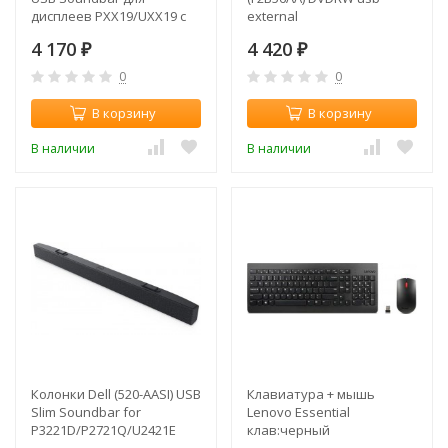
дисплеев PXX19/UXX19 с
external
тонкой рамкой
4 170
4 420
₽
₽
0
0
В корзину
В корзину
В наличии
В наличии
Колонки Dell (520-AASI) USB
Клавиатура + мышь
Slim Soundbar for
Lenovo Essential
P3221D/P2721Q/U2421E
клав:черный