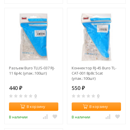
Разъем Buro TLUS-037 RJ-
Коннектор RJ-45 Buro TL-
11 6p4c (упак.:100шт)
CAT-001 8p8c 5cat
(упак.:100шт)
440
550
₽
₽
0
0
В корзину
В корзину
В наличии
В наличии