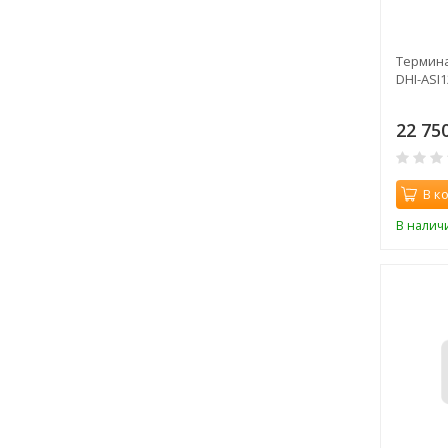
Термина
DHI-ASI
22 75
В к
В налич