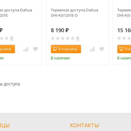
л доступа Dahua
Терминал доступа Dahua
Термин
1201E
DHI-ASI1201E-D
DHI-ASI
8 190
15 1
₽
₽
0
0
орзину
В корзину
В 
ии
В наличии
В нали
ы доступа
ИЦЫ
КОНТАКТЫ