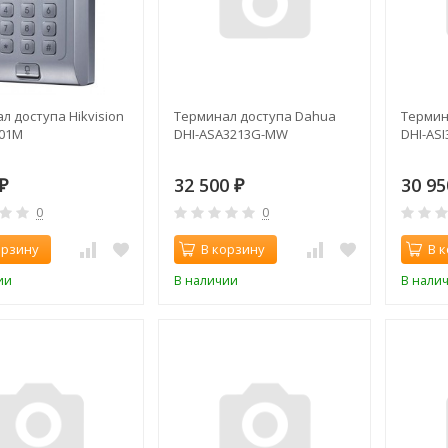
л доступа Hikvision
Терминал доступа Dahua
Термин
01M
DHI-ASA3213G-MW
DHI-AS
32 500
30 9
₽
₽
0
0
орзину
В корзину
В 
ии
В наличии
В нали