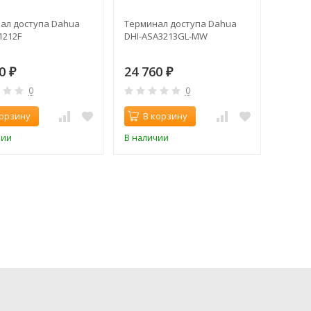
ал доступа Dahua
Терминал доступа Dahua
1212F
DHI-ASA3213GL-MW
60
24 760
₽
₽
0
0
корзину
В корзину
чии
В наличии