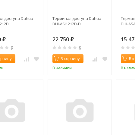
л доступа Dahua
Терминал доступа Dahua
Термин
1212D
DHI-ASI1212D-D
DHI-AS
0
22 750
15 4
₽
₽
0
0
орзину
В корзину
В 
ии
В наличии
В нали