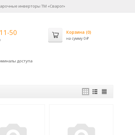
арочные инверторы ТМ «Сварог»
-11-50
Корзина (
0
)
на сумму
0
0
₽
рминалы доступа