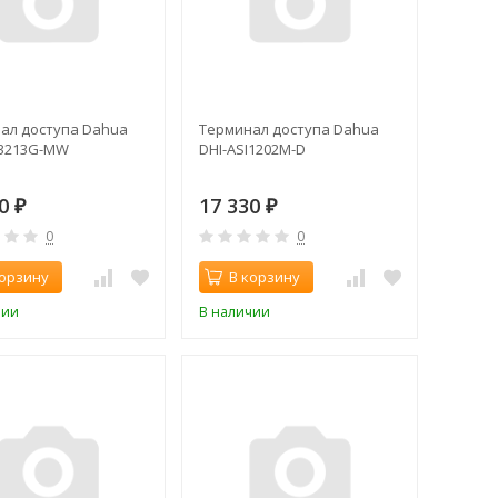
ал доступа Dahua
Терминал доступа Dahua
I3213G-MW
DHI-ASI1202M-D
50
17 330
₽
₽
0
0
корзину
В корзину
чии
В наличии