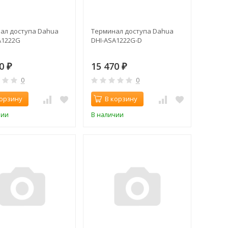
ал доступа Dahua
Терминал доступа Dahua
A1222G
DHI-ASA1222G-D
70
15 470
₽
₽
0
0
корзину
В корзину
чии
В наличии