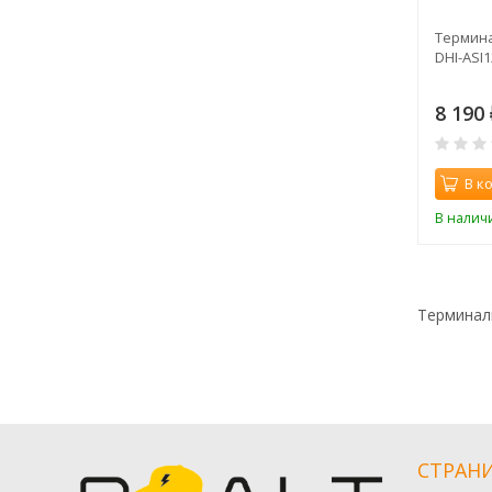
Термина
DHI-ASI
8 190
В к
В налич
Терминал
СТРАН