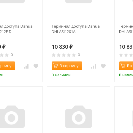
л доступа Dahua
Терминал доступа Dahua
Термин
212F-D
DHI-ASI1201A
DHI-ASI
0
10 830
10 8
₽
₽
0
0
орзину
В корзину
В 
ии
В наличии
В нали