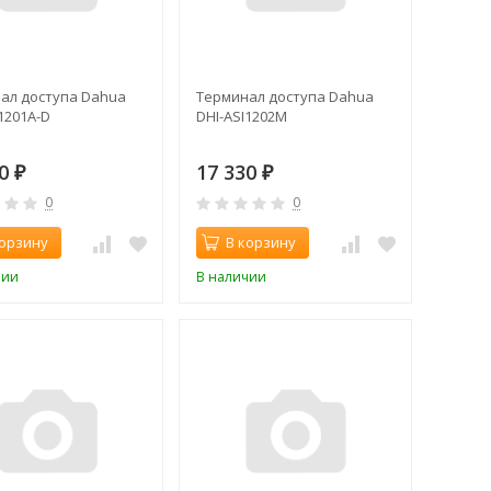
ал доступа Dahua
Терминал доступа Dahua
1201A-D
DHI-ASI1202M
30
17 330
₽
₽
0
0
корзину
В корзину
чии
В наличии