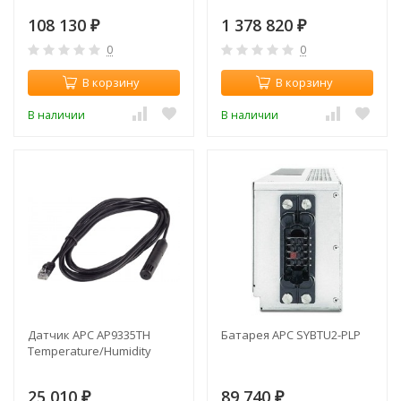
108 130
1 378 820
₽
₽
0
0
В корзину
В корзину
В наличии
В наличии
Датчик APC AP9335TH
Батарея APC SYBTU2-PLP
Temperature/Humidity
25 010
89 740
₽
₽