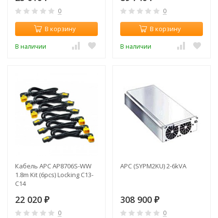
0
0
В корзину
В корзину
В наличии
В наличии
Кабель APC AP8706S-WW
APC (SYPM2KU) 2-6kVA
1.8m Kit (6pcs) Locking C13-
C14
22 020
308 900
₽
₽
0
0