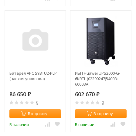
Батарея APC SYBTU2-PLP
ИБП Huawei UPS2000-G-
(плохая упаковка)
6KRTL (02290247)5400Вт
6000ВА
86 650
602 670
₽
₽
0
0
В корзину
В корзину
В наличии
В наличии