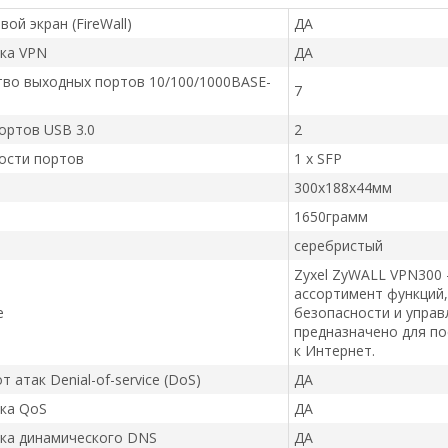
ой экран (FireWall)
ДА
ка VPN
ДА
во выходных портов 10/100/1000BASE-
7
ортов USB 3.0
2
ости портов
1 x SFP
300x188x44мм
1650грамм
серебристый
Zyxel ZyWALL VPN300 
ассортимент функций,
е
безопасности и управ
предназначено для по
к Интернет.
 атак Denial-of-service (DoS)
ДА
ка QoS
ДА
ка динамического DNS
ДА