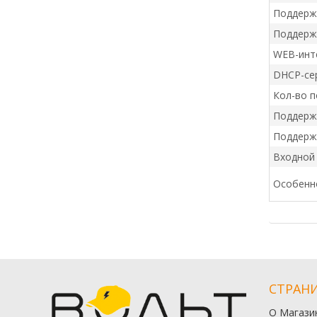
Поддерж
Поддержк
WEB-инт
DHCP-се
Кол-во 
Поддерж
Поддерж
Входной
Особенн
СТРАН
О Магази