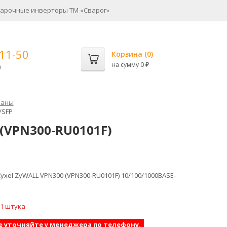
арочные инверторы ТМ «Сварог»
-11-50
Корзина (
0
)
на сумму
0
0
₽
раны
/SFP
(VPN300-RU0101F)
xel ZyWALL VPN300 (VPN300-RU0101F) 10/100/1000BASE-
 1 штука
е уточняйте у менеджера по телефону.