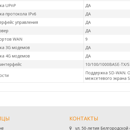
ка UPnP
ДА
а протокола IPv6
ДА
ерфейс управления
ДА
рвер
ДА
портов WAN
9
ка 3G модемов
ДА
ка 4G модемов
ДА
 интерфейс
10/100/1000BASE-TX/S
Поддержка SD-WAN. О
ости
межсетевого экрана SP
ИЦЫ
КОНТАКТЫ
не
ул. 50-летия Белгородской