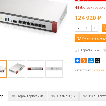
Доставка со скла
124 920
₽
-
+
Купить в кред
К сравнению
Категории:
Сетевые 
ор
Характеристики
Отзывы
(0)
ВКонтакт