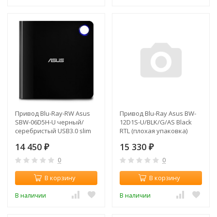
Привод Blu-Ray-RW Asus
Привод Blu-Ray Asus BW-
SBW-06D5H-U черный/
12D1S-U/BLK/G/AS Black
серебристый USB3.0 slim
RTL (плохая упаковка)
ultra slim M-Disk Mac
14 450
15 330
внешний RTL
₽
₽
0
0
В корзину
В корзину
В наличии
В наличии