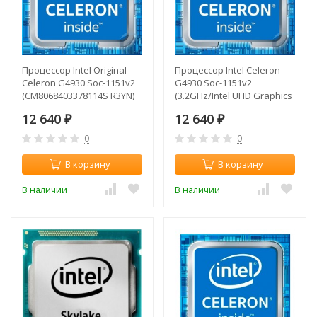
Процессор Intel Original
Процессор Intel Celeron
Celeron G4930 Soc-1151v2
G4930 Soc-1151v2
(CM8068403378114S R3YN)
(3.2GHz/Intel UHD Graphics
(3.2GHz/Intel UHD Graphics
610) OEM
12 640
12 640
610) OEM
₽
₽
0
0
В корзину
В корзину
В наличии
В наличии