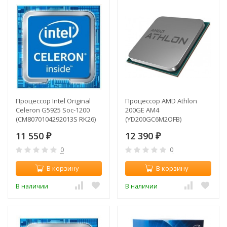
Процессор Intel Original
Процессор AMD Athlon
Celeron G5925 Soc-1200
200GE AM4
(CM8070104292013S RK26)
(YD200GC6M2OFB)
(3.6GHz/Intel UHD Graphics
(3.2GHz/100MHz/Radeon
11 550
12 390
610) OEM
₽
Vega 3) OEM
₽
0
0
В корзину
В корзину
В наличии
В наличии