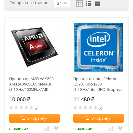
Товаров на странице:
24
Процессор AMD A8 9600
Процессор Intel Celeron
AM4 (AD9600AGM44AB)
G5905 Soc-1200
(3.1GHz/100MHz/AMD
(3.5GHz/Intel UHD Graphics
Radeon R7) OEM
610) OEM
10 060
11 480
₽
₽
0
0
В корзину
В корзину
В наличии
В наличии