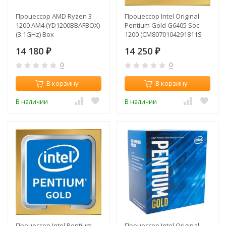
Процессор AMD Ryzen 3
Процессор Intel Original
1200 AM4 (YD1200BBAFBOX)
Pentium Gold G6405 Soc-
(3.1GHz) Box
1200 (CM8070104291811S
RH3Z) (4.1GHz/Intel UHD
14 180
14 250
₽
Graphics 610) OEM
₽
0
0
В корзину
В корзину
В наличии
В наличии
Процессор Intel Pentium
Процессор Intel Original