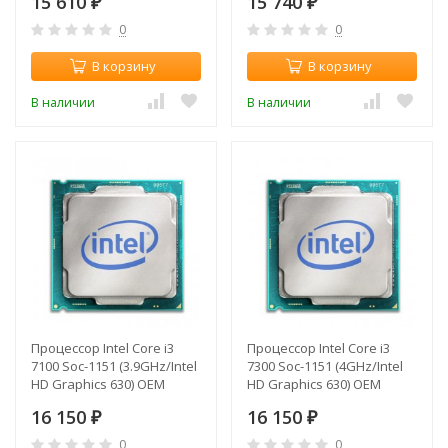
15 610
15 740
₽
Graphics 630) Box
₽
0
0
В корзину
В корзину
В наличии
В наличии
Процессор Intel Core i3
Процессор Intel Core i3
7100 Soc-1151 (3.9GHz/Intel
7300 Soc-1151 (4GHz/Intel
HD Graphics 630) OEM
HD Graphics 630) OEM
16 150
16 150
₽
₽
0
0