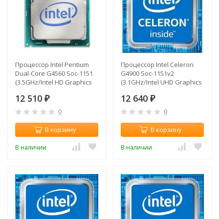
Процессор Intel Pentium
Процессор Intel Celeron
Dual-Core G4560 Soc-1151
G4900 Soc-1151v2
(3.5GHz/Intel HD Graphics
(3.1GHz/Intel UHD Graphics
610) OEM
610) OEM
12 510
12 640
₽
₽
0
0
В корзину
В корзину
В наличии
В наличии