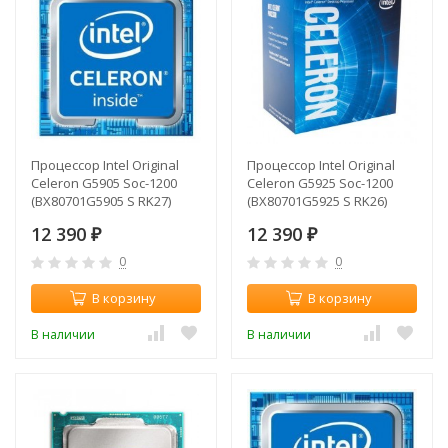
Процессор Intel Original
Процессор Intel Original
Celeron G5905 Soc-1200
Celeron G5925 Soc-1200
(BX80701G5905 S RK27)
(BX80701G5925 S RK26)
(3.5GHz/Intel UHD Graphics
(3.6GHz/Intel UHD Graphics
12 390
12 390
610) Box
₽
610) Box
₽
0
0
В корзину
В корзину
В наличии
В наличии