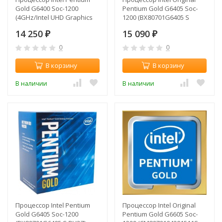
Gold G6400 Soc-1200
Pentium Gold G6405 Soc-
(4GHz/Intel UHD Graphics
1200 (BX80701G6405 S
610) OEM
RH3Z) (4.1GHz/Intel UHD
14 250
15 090
₽
Graphics 610) Box
₽
0
0
В корзину
В корзину
В наличии
В наличии
Процессор Intel Pentium
Процессор Intel Original
Gold G6405 Soc-1200
Pentium Gold G6605 Soc-