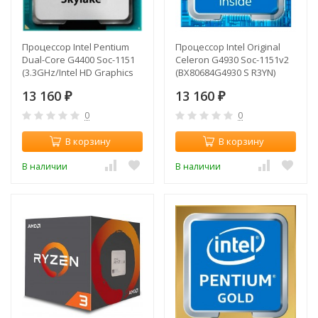
Процессор Intel Pentium
Процессор Intel Original
Dual-Core G4400 Soc-1151
Celeron G4930 Soc-1151v2
(3.3GHz/Intel HD Graphics
(BX80684G4930 S R3YN)
510) OEM
(3.2GHz/Intel UHD Graphics
13 160
13 160
₽
610) Box
₽
0
0
В корзину
В корзину
В наличии
В наличии