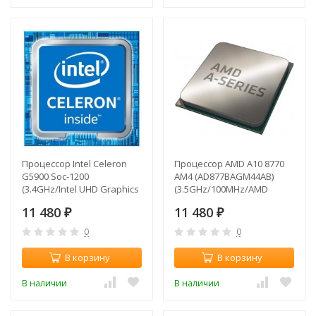
Процессор Intel Celeron
Процессор AMD A10 8770
G5900 Soc-1200
AM4 (AD877BAGM44AB)
(3.4GHz/Intel UHD Graphics
(3.5GHz/100MHz/AMD
610) OEM
Radeon R7) OEM
11 480
11 480
₽
₽
0
0
В корзину
В корзину
В наличии
В наличии