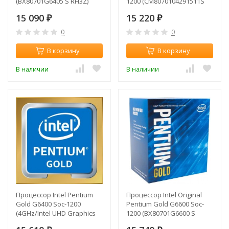
(BX80701G6405 S RH3Z)
1200 (CM8070104291511S
(4.1GHz/Intel UHD Graphics
RH3T) (4.3GHz/Intel UHD
15 090
15 220
610) Box
₽
Graphics 630) OEM
₽
0
0
В корзину
В корзину
В наличии
В наличии
Процессор Intel Pentium
Процессор Intel Original
Gold G6400 Soc-1200
Pentium Gold G6600 Soc-
(4GHz/Intel UHD Graphics
1200 (BX80701G6600 S
610) Box
RH3S) (4.2GHz/Intel UHD