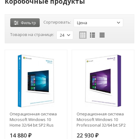
Коробочные продукты
Сортировать:
Фильтр
Цена
Товаров на странице:
24
Операционная система
Операционная система
Microsoft Windows 10
Microsoft Windows 10
Home 32/64 bit SP2 Rus
Professional 32/64 bit SP2
Only USB RS (HAJ-00073)
Rus Only USB RS (HAV-
14 880
22 930
₽
00105)
₽