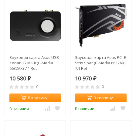
Звуковая карта Asus USB
Звуковая карта Asus PCI-E
Xonar U7 MK II (C-Media
Strix Soar (C-Media 6632AX)
6632AX) 7.1 Ret
7.1 Ret
10 580
10 970
₽
₽
0
0
В корзину
В корзину
В наличии
В наличии