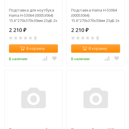
Подставка для ноутбука
Подставка Hama H-53064
Hama H-53064 (00053064)
(00053064)
15.6"270x370x30мм 23дБ 2x
15.6"270x370x30мм 23дБ 2x
140ммFAN 698г алюминий/
140ммFAN 698г алюминий
2 210
2 210
пластик серебристый
₽
(плохая упаковка)
₽
0
0
В корзину
В корзину
В наличии
В наличии