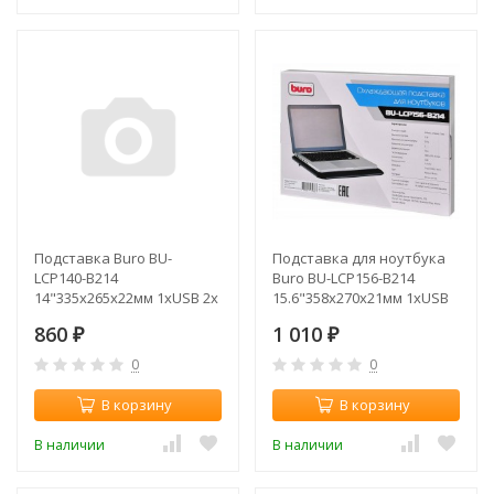
Подставка Buro BU-
Подставка для ноутбука
LCP140-B214
Buro BU-LCP156-B214
14"335x265x22мм 1xUSB 2x
15.6"358x270x21мм 1xUSB
140ммFAN 480г
2x 140ммFAN 597г
860
1 010
металлическая (плохая
₽
металлическая сетка/
₽
упаковка)
пластик черный
0
0
В корзину
В корзину
В наличии
В наличии