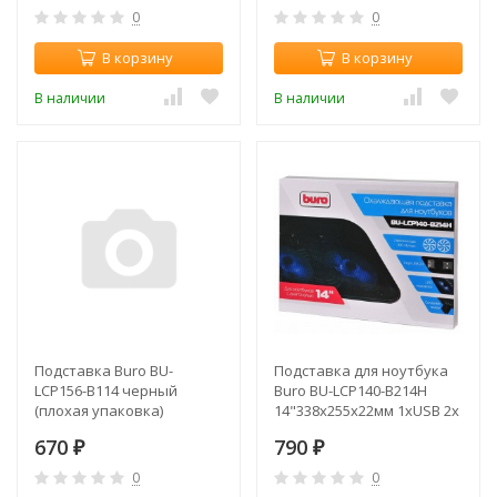
пластик черный
0
0
В корзину
В корзину
В наличии
В наличии
Подставка Buro BU-
Подставка для ноутбука
LCP156-B114 черный
Buro BU-LCP140-B214H
(плохая упаковка)
14"338x255x22мм 1xUSB 2x
140ммFAN 480г
670
790
₽
металлическая сетка/
₽
пластик черный
0
0