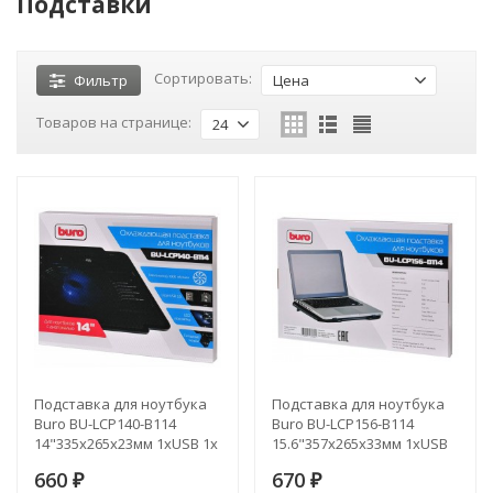
Подставки
Сортировать:
Фильтр
Цена
Товаров на странице:
24
Подставка для ноутбука
Подставка для ноутбука
Buro BU-LCP140-B114
Buro BU-LCP156-B114
14"335x265x23мм 1xUSB 1x
15.6"357x265x33мм 1xUSB
140ммFAN металлическая
1x 140ммFAN 345г
660
670
сетка/пластик черный
₽
металлическая сетка/
₽