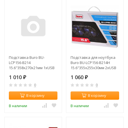
Подставка Buro BU-
Подставка для ноутбука
LCP156-B214
Buro BU-LCP156-B214H
15.6"358x270x21мм 1xUSB
15.6"355x255x30мм 2xUSB
2x 140ммFAN 597г
2x 140ммFAN 900г
1 010
1 060
металлическ (плохая
₽
металлическая сетка/
₽
упаковка)
пластик черный
0
0
В корзину
В корзину
В наличии
В наличии