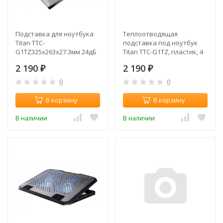
Подставка для ноутбука
Теплоотводящая
Titan TTC-
подставка под ноутбук
G1TZ325x263x27.3мм 24дБ
Titan TTC-G1TZ, пластик, 4
4x 60ммFAN пластик
вентилятора, USB (плохая
2 190
2 190
серебристый
₽
упаковка)
₽
0
0
В корзину
В корзину
В наличии
В наличии