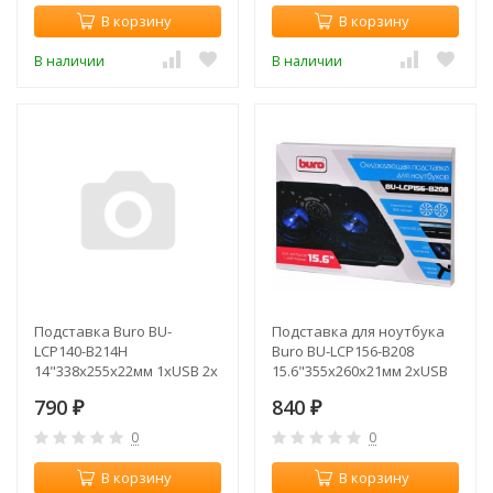
В корзину
В корзину
В наличии
В наличии
Подставка Buro BU-
Подставка для ноутбука
LCP140-B214H
Buro BU-LCP156-B208
14"338x255x22мм 1xUSB 2x
15.6"355x260x21мм 2xUSB
140ммFAN 480г
2x 80ммFAN 560г
790
840
металлическа (плохая
₽
металлическая сетка/
₽
упаковка)
пластик черный
0
0
В корзину
В корзину