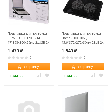
Подставка для ноутбука
Подставка для ноутбука
Buro BU-LCP170-B214
Hama (00053065)
17"398x300x29мм 2xUSB 2x
15.6"370x270x30мм 23дБ 2x
140ммFAN 926г
140ммFAN 802г пластик
1 470
1 640
металлическая сетка/
₽
черный
₽
пластик черный
0
0
В корзину
В корзину
В наличии
В наличии