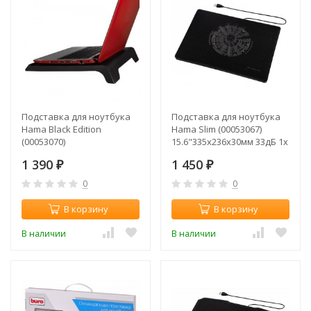
Подставка для ноутбука
Подставка для ноутбука
Hama Black Edition
Hama Slim (00053067)
(00053070)
15.6"335x236x30мм 33дБ 1x
17.3"295x350x53мм 20дБ 1x
160ммFAN 518г пластик
1 390
1 450
140ммFAN 454г пластик
₽
черный
₽
черный
0
0
В корзину
В корзину
В наличии
В наличии