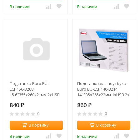
В наличии
В наличии
Подставка Buro BU-
Подставка для ноутбука
LCP156-B208
Buro BU-LCP140-B214
15.6"355x260x21мм 2xUSB
14"335x265x22мм 1xUSB 2x
2x 80ммFAN 560г
140ммFAN 480г
840
860
металлическа (плохая
₽
металлическая сетка/
₽
упаковка)
пластик черный
0
0
В корзину
В корзину
В наличии
В наличии