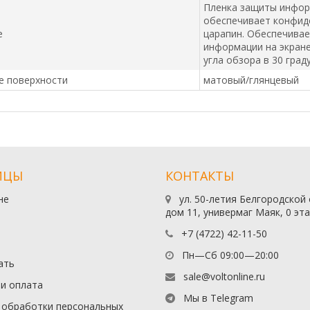
Пленка защиты информ
обеспечивает конфиде
е
царапин. Обеспечива
информации на экране
угла обзора в 30 град
е поверхности
матовый/глянцевый
ИЦЫ
КОНТАКТЫ
не
ул. 50-летия Белгородской
дом 11, универмаг Маяк, 0 эт
+7 (4722) 42-11-50
Пн—Сб 09:00—20:00
ать
sale@voltonline.ru
 и оплата
Мы в Telegram
 обработки персональных