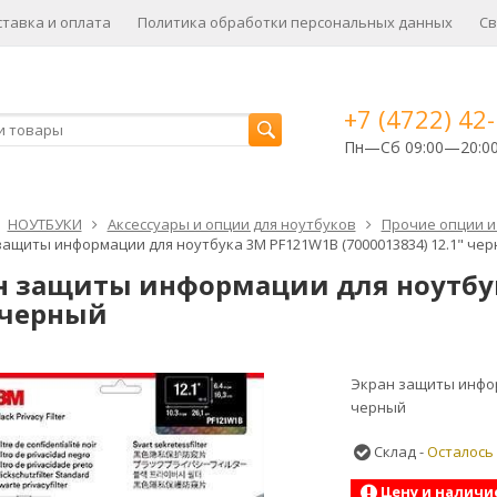
ставка и оплата
Политика обработки персональных данных
Св
+7 (4722) 42
Пн—Сб 09:00—20:0
НОУТБУКИ
Аксессуары и опции для ноутбуков
Прочие опции и
защиты информации для ноутбука 3M PF121W1B (7000013834) 12.1" че
н защиты информации для ноутбук
" черный
Экран защиты инфор
черный
Склад -
Осталось
Цену и наличи