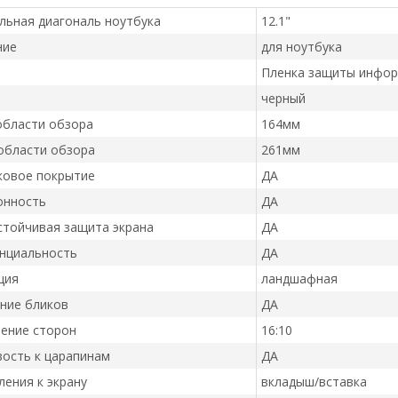
льная диагональ ноутбука
12.1"
ние
для ноутбука
Пленка защиты инфо
черный
области обзора
164мм
области обзора
261мм
ковое покрытие
ДА
онность
ДА
стойчивая защита экрана
ДА
нциальность
ДА
ция
ландшафная
ние бликов
ДА
ение сторон
16:10
ость к царапинам
ДА
ления к экрану
вкладыш/вставка