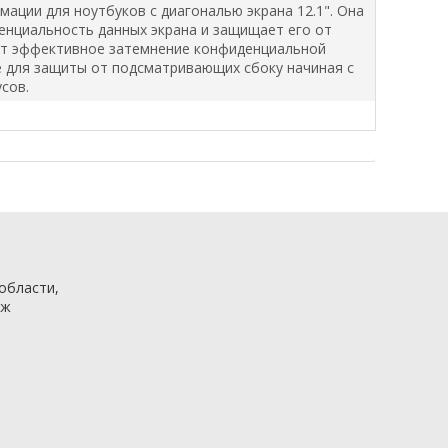
ации для ноутбуков с диагональю экрана 12.1". Она
нциальность данных экрана и защищает его от
ет эффективное затемнение конфиденциальной
 для защиты от подсматривающих сбоку начиная с
усов.
 области,
аж