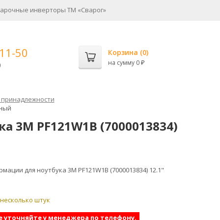
арочные инверторы ТМ «Сварог»
-11-50
Корзина (
0
)
на сумму
0
0
₽
 принадлежности
рный
а 3M PF121W1B (7000013834)
мации для ноутбука 3M PF121W1B (7000013834) 12.1"
 несколько штук
е уточняйте у менеджера по телефону.