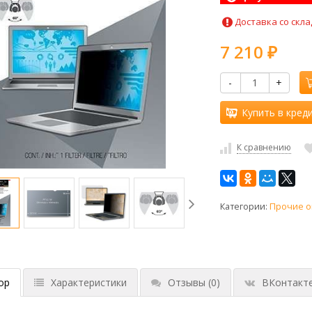
Доставка со скла
7 210
₽
-
+
Купить в кред
К сравнению
Категории:
Прочие о
ор
Характеристики
Отзывы
(0)
ВКонтакт