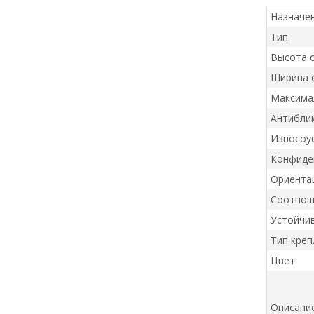
Назначе
Тип
Высота 
Ширина 
Максима
Антибли
Износоу
Конфиде
Ориента
Соотнош
Устойчив
Тип креп
Цвет
Описани