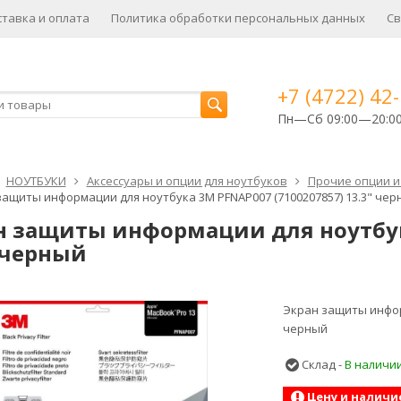
ставка и оплата
Политика обработки персональных данных
Св
+7 (4722) 42
Пн—Сб 09:00—20:0
НОУТБУКИ
Аксессуары и опции для ноутбуков
Прочие опции и
защиты информации для ноутбука 3M PFNAP007 (7100207857) 13.3" чер
н защиты информации для ноутбук
" черный
Экран защиты информ
черный
Склад -
В наличи
Цену и наличи