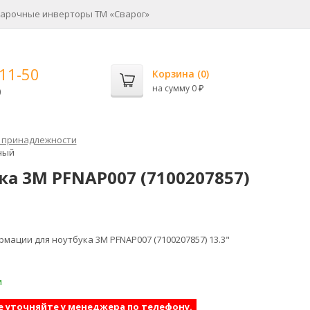
арочные инверторы ТМ «Сварог»
-11-50
Корзина (
0
)
на сумму
0
0
₽
 принадлежности
ный
а 3M PFNAP007 (7100207857)
ации для ноутбука 3M PFNAP007 (7100207857) 13.3"
и
е уточняйте у менеджера по телефону.