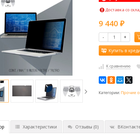
Доставка со скла
9 440
₽
-
+
Купить в кред
К сравнению
Категории:
Прочие о
ор
Характеристики
Отзывы
(0)
ВКонтакт