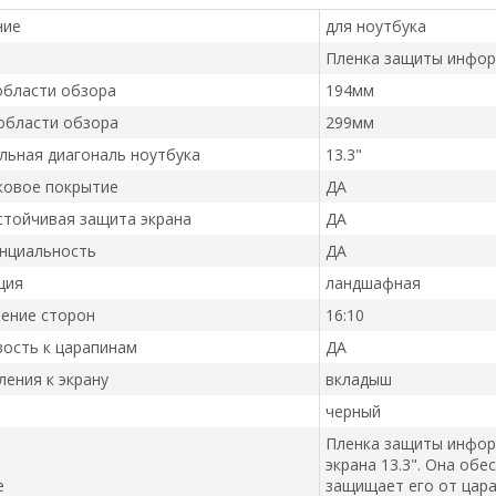
ние
для ноутбука
Пленка защиты инфо
области обзора
194мм
области обзора
299мм
льная диагональ ноутбука
13.3"
ковое покрытие
ДА
стойчивая защита экрана
ДА
нциальность
ДА
ция
ландшафная
ение сторон
16:10
ость к царапинам
ДА
ления к экрану
вкладыш
черный
Пленка защиты информ
экрана 13.3". Она об
е
защищает его от цар