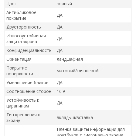
Цвет
черный
Антибликовое
ДА
покрытие
Двусторонность
ДА
Износоустойчивая
ДА
защита экрана
Конфиденциальность
ДА
Ориентация
ландшафная
Покрытие
матовый/глянцевый
поверхности
Уменьшение бликов
ДА
Соотношение сторон
16:9
Устойчивость к
ДА
царапинам
Тип крепления к
вкладыш/вставка
экрану
Пленка защиты информации для
ноутбуков с диагональю экрана