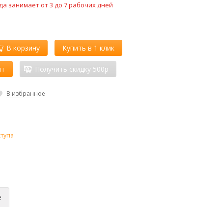
да занимает от 3 до 7 рабочих дней
В корзину
Купить в 1 клик
ит
Получить скидку 500р
В избранное
ступа
е