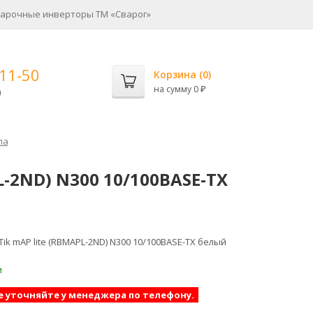
арочные инверторы ТМ «Сварог»
-11-50
Корзина (
0
)
на сумму
0
0
₽
па
L-2ND) N300 10/100BASE-TX
Tik mAP lite (RBMAPL-2ND) N300 10/100BASE-TX белый
и
е уточняйте у менеджера по телефону.