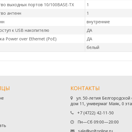
тво выходных портов 10/100BASE-TX
1
тво антенн
1
нн
внутренние
оступ к USB накопителю
ДА
а Power over Ethernet (PoE)
ДА
белый
ИЦЫ
КОНТАКТЫ
не
ул. 50-летия Белгородской
дом 11, универмаг Маяк, 0 эт
+7 (4722) 42-11-50
Пн—Сб 09:00—20:00
ать
sale@voltonline.ru