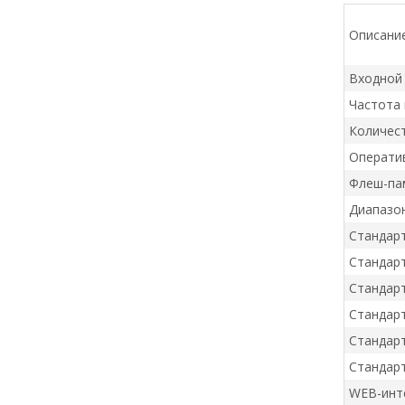
Описани
Входной
Частота
Количест
Операти
Флеш-па
Диапазон
Стандарт
Стандарт
Стандарт 
Стандар
Стандар
Стандар
WEB-инт