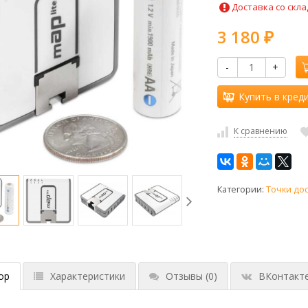
Доставка со скла
3 180
₽
-
+
Купить в кред
К сравнению
Категории:
Точки до
ор
Характеристики
Отзывы
(0)
ВКонтакт