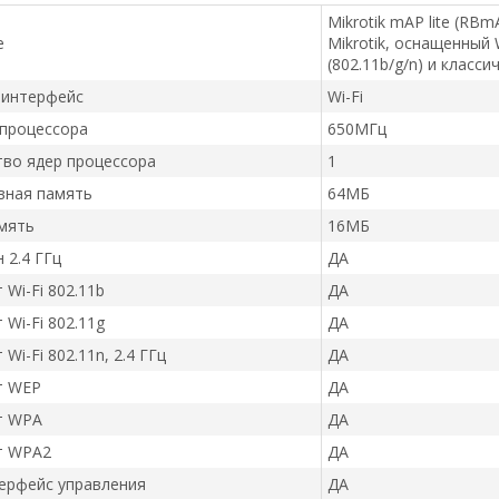
Mikrotik mAP lite (RB
е
Mikrotik, оснащенный
(802.11b/g/n) и класс
 интерфейс
Wi-Fi
 процессора
650МГц
во ядер процессора
1
вная память
64МБ
мять
16МБ
 2.4 ГГц
ДА
 Wi-Fi 802.11b
ДА
 Wi-Fi 802.11g
ДА
Wi-Fi 802.11n, 2.4 ГГц
ДА
т WEP
ДА
т WPA
ДА
т WPA2
ДА
ерфейс управления
ДА