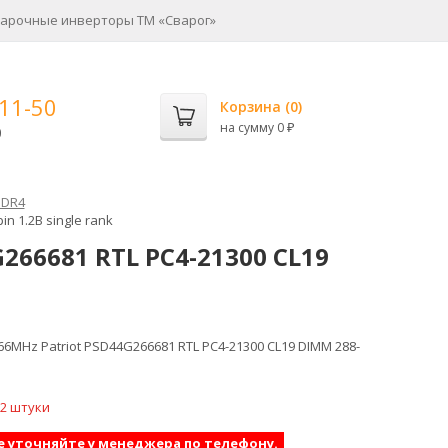
арочные инверторы ТМ «Сварог»
-11-50
Корзина (
0
)
на сумму
0
0
₽
DR4
n 1.2В single rank
266681 RTL PC4-21300 CL19
6MHz Patriot PSD44G266681 RTL PC4-21300 CL19 DIMM 288-
 2 штуки
е уточняйте у менеджера по телефону.