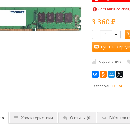
Доставка со скла
3 360
₽
-
+
Купить в кред
К сравнению
Категории:
DDR4
ор
Характеристики
Отзывы
(0)
ВКонтакт