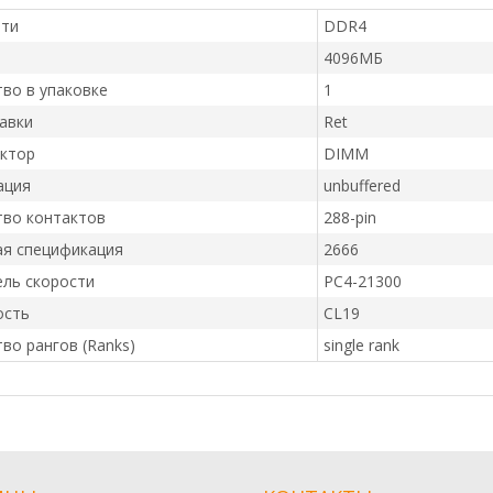
яти
DDR4
4096МБ
во в упаковке
1
авки
Ret
ктор
DIMM
ация
unbuffered
тво контактов
288-pin
ая спецификация
2666
ль скорости
PC4-21300
ость
CL19
во рангов (Ranks)
single rank