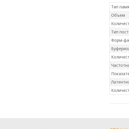
Тип пам
Объем
Количест
Тип пост
Форм-фа
Буфериз
Количес
Частотн
Показате
Латентн
Количест