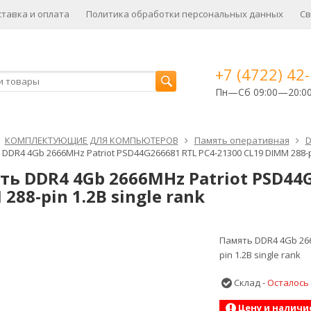
ставка и оплата
Политика обработки персональных данных
Св
+7 (4722) 42
Пн—Сб 09:00—20:0
КОМПЛЕКТУЮЩИЕ ДЛЯ КОМПЬЮТЕРОВ
Память оперативная
D
DDR4 4Gb 2666MHz Patriot PSD44G266681 RTL PC4-21300 CL19 DIMM 288-pi
ь DDR4 4Gb 2666MHz Patriot PSD44G
288-pin 1.2В single rank
Память DDR4 4Gb 266
pin 1.2В single rank
Склад -
Осталось
Цену и наличи