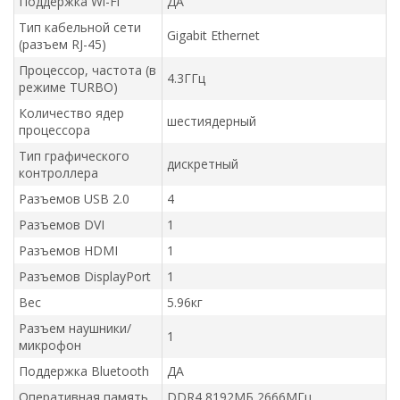
Поддержка Wi-Fi
ДА
Тип кабельной сети
Gigabit Ethernet
(разъем RJ-45)
Процессор, частота (в
4.3ГГц
режиме TURBO)
Количество ядер
шестиядерный
процессора
Тип графического
дискретный
контроллера
Разъемов USB 2.0
4
Разъемов DVI
1
Разъемов HDMI
1
Разъемов DisplayPort
1
Вес
5.96кг
Разъем наушники/
1
микрофон
Поддержка Bluetooth
ДА
Оперативная память
DDR4 8192МБ 2666МГц