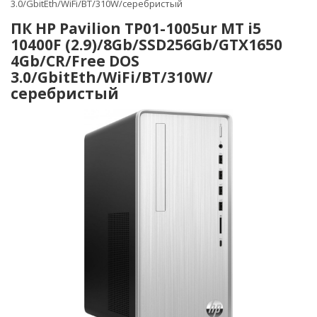
3.0/GbitEth/WiFi/BT/310W/серебристый
ПК HP Pavilion TP01-1005ur MT i5
10400F (2.9)/8Gb/SSD256Gb/GTX1650
4Gb/CR/Free DOS
3.0/GbitEth/WiFi/BT/310W/
серебристый