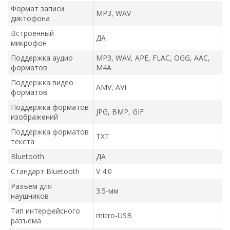
Формат записи
MP3, WAV
диктофона
Встроенный
ДА
микрофон
Поддержка аудио
MP3, WAV, APE, FLAC, OGG, AAC,
форматов
M4A
Поддержка видео
AMV, AVI
форматов
Поддержка форматов
JPG, BMP, GIF
изображений
Поддержка форматов
TXT
текста
Bluetooth
ДА
Стандарт Bluetooth
V 4.0
Разъем для
3.5-мм
наушников
Тип интерфейсного
micro-USB
разъема