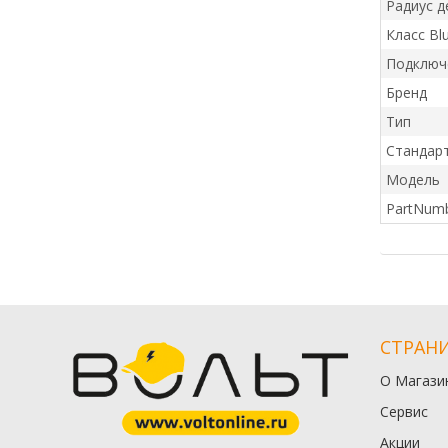
Радиус д
Класс Bl
Подключ
Бренд
Тип
Стандарт
Модель
PartNum
СТРАН
О Магази
Сервис
Акции