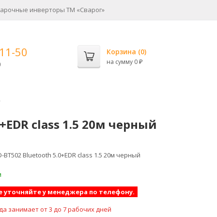
арочные инверторы ТМ «Сварог»
-11-50
Корзина (
0
)
на сумму
0
0
₽
h
+EDR class 1.5 20м черный
BT502 Bluetooth 5.0+EDR class 1.5 20м черный
и
е уточняйте у менеджера по телефону.
да занимает от 3 до 7 рабочих дней