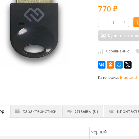
770
₽
-
+
Купить в кред
К сравнению
Категории:
Bluetooth
ор
Характеристики
Отзывы
(0)
ВКонтакт
черный