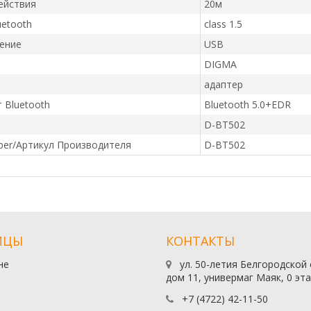
ействия
20м
uetooth
class 1.5
ение
USB
DIGMA
адаптер
 Bluetooth
Bluetooth 5.0+EDR
D-BT502
ber/Артикул Производителя
D-BT502
ИЦЫ
КОНТАКТЫ
не
ул. 50-летия Белгородской
дом 11, универмаг Маяк, 0 эт
+7 (4722) 42-11-50