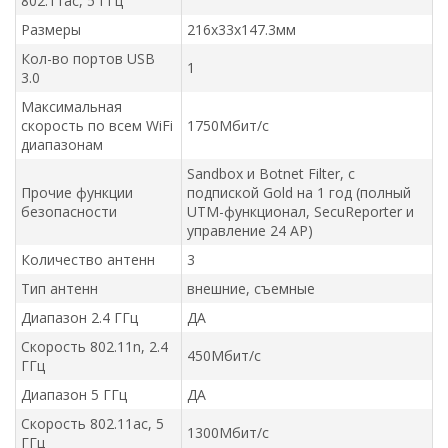
802.11ac, 5 ГГц
Размеры
216x33x147.3мм
Кол-во портов USB
1
3.0
Максимальная
скорость по всем WiFi
1750Мбит/с
диапазонам
Sandbox и Botnet Filter, с
Прочие функции
подпиской Gold на 1 год (полный
безопасности
UTM-функционал, SecuReporter и
управление 24 AP)
Количество антенн
3
Тип антенн
внешние, съемные
Диапазон 2.4 ГГц
ДА
Скорость 802.11n, 2.4
450Мбит/с
ГГц
Диапазон 5 ГГц
ДА
Скорость 802.11ac, 5
1300Мбит/с
ГГц