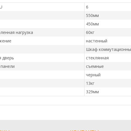
U
6
550мм
450мм
ленная нагрузка
60кг
жение
настенный
Шкаф коммутационны
я дверь
стеклянная
 панели
съемные
черный
13кг
329мм