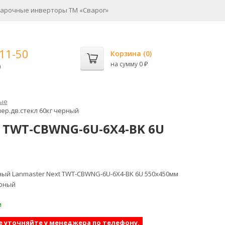
арочные инверторы ТМ «Сварог»
-11-50
Корзина (
0
)
на сумму
0
0
₽
ые
ер.дв.стекл 60кг черный
 TWT-CBWNG-6U-6X4-BK 6U
й Lanmaster Next TWT-CBWNG-6U-6X4-BK 6U 550x450мм
ерный
и
е уточняйте у менеджера по телефону.