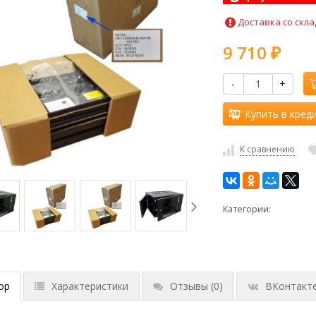
Доставка со скла
9 710
₽
-
+
Купить в кред
К сравнению
Категории:
ор
Характеристики
Отзывы
(0)
ВКонтакт