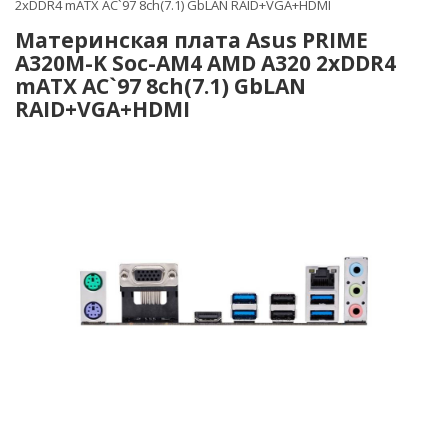
2xDDR4 mATX AC`97 8ch(7.1) GbLAN RAID+VGA+HDMI
Материнская плата Asus PRIME
A320M-K Soc-AM4 AMD A320 2xDDR4
mATX AC`97 8ch(7.1) GbLAN
RAID+VGA+HDMI