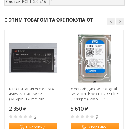
Слотов PCI-E 3.0 x16
1
С ЭТИМ ТОВАРОМ ТАКЖЕ ПОКУПАЮТ
Блок питания Accord ATX
Жесткий диск WD Original
450W ACC-450W-12
SATA-III 1Tb WD10EZRZ Blue
(24+4pin) 120mm fan
(5400rpm) 64Mb 3.5"
4xSATA
2 350
5 610
₽
₽
0
0
В корзину
В корзину