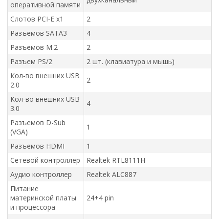
оперативной памяти
Слотов PCI-E x1
2
Разъемов SATA3
4
Разъемов M.2
2
Разъем PS/2
2 шт. (клавиатура и мышь)
Кол-во внешних USB
2
2.0
Кол-во внешних USB
4
3.0
Разъемов D-Sub
1
(VGA)
Разъемов HDMI
1
Сетевой контроллер
Realtek RTL8111H
Аудио контроллер
Realtek ALC887
Питание
материнской платы
24+4 pin
и процессора