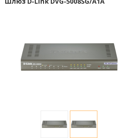
Шлюз D-Link DVG-5008SG/A1A