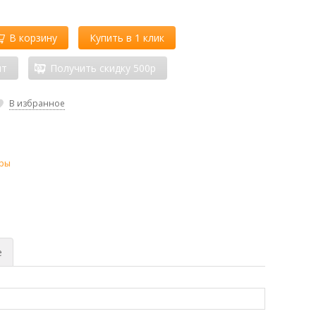
В корзину
Купить в 1 клик
ит
Получить скидку 500р
В избранное
ры
е