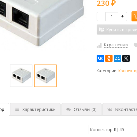
230
₽
-
+
Купить в кред
К сравнению
Категории:
Коннекто
ор
Характеристики
Отзывы
(0)
ВКонтакт
Коннектор RJ-45