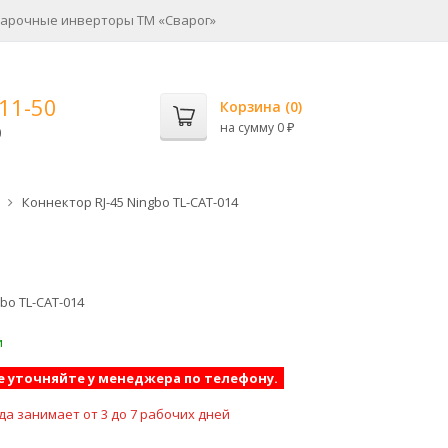
арочные инверторы ТМ «Сварог»
-11-50
Корзина (
0
)
на сумму
0
0
₽
Коннектор RJ-45 Ningbo TL-CAT-014
bo TL-CAT-014
и
е уточняйте у менеджера по телефону.
да занимает от 3 до 7 рабочих дней