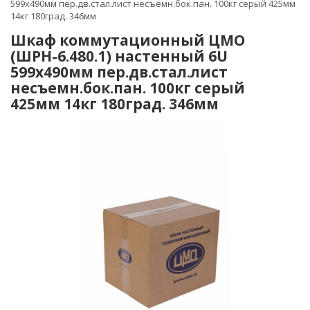
599x490мм пер.дв.стал.лист несъемн.бок.пан. 100кг серый 425мм
14кг 180град. 346мм
Шкаф коммутационный ЦМО
(ШРН-6.480.1) настенный 6U
599x490мм пер.дв.стал.лист
несъемн.бок.пан. 100кг серый
425мм 14кг 180град. 346мм