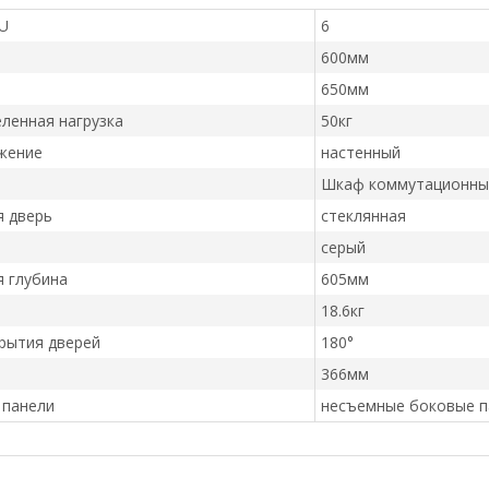
U
6
600мм
650мм
ленная нагрузка
50кг
жение
настенный
Шкаф коммутационны
я дверь
стеклянная
серый
 глубина
605мм
18.6кг
рытия дверей
180°
366мм
 панели
несъемные боковые п