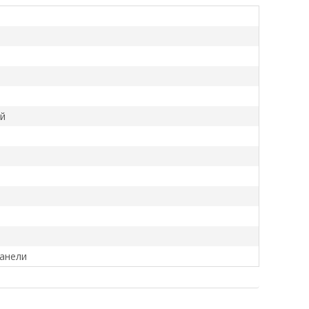
й
анели