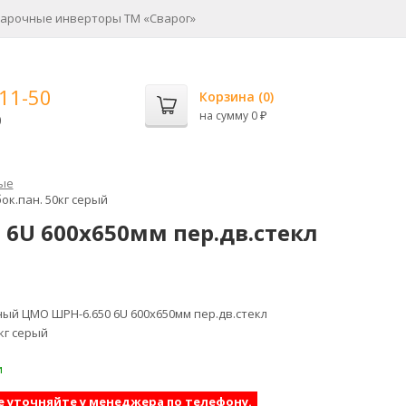
арочные инверторы ТМ «Сварог»
-11-50
Корзина (
0
)
на сумму
0
0
₽
ые
к.пан. 50кг серый
U 600x650мм пер.дв.стекл
й ЦМО ШРН-6.650 6U 600x650мм пер.дв.стекл
кг серый
и
е уточняйте у менеджера по телефону.