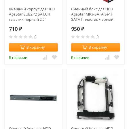
Внешний корпус для HDD
Сменный бокс для HDD
AgeStar 3UB2P2 SATA III
AgeStar MR3-SATA(S)-1F
пластик черный 2.5"
SATA II пластик черный
3.5"
710
950
₽
₽
0
0
В корзину
В корзину
В наличии
В наличии
Сменный бокс для HDD
Сменный бокс для HDD