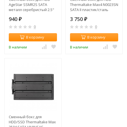
AgeStar SSMR2S SATA
Thermaltake Max4 N0023SN
металл серебристый 2.5"
SATA II пластик/сталь
серебристый hotswap 3.5"
940
3 750
₽
₽
0
0
В корзину
В корзину
В наличии
В наличии
Сменный бокс для
HDD/SSD Thermaltake Max