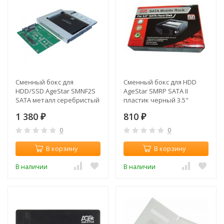
Сменный бокс для
Сменный бокс для HDD
HDD/SSD AgeStar SMNF2S
AgeStar SMRP SATA II
SATA металл серебристый
пластик черный 3.5"
2.5"
1 380
810
₽
₽
0
0
В корзину
В корзину
В наличии
В наличии