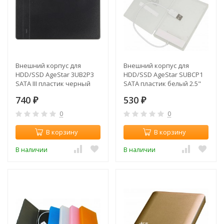
Внешний корпус для
Внешний корпус для
HDD/SSD AgeStar 3UB2P3
HDD/SSD AgeStar SUBCP1
SATA III пластик черный
SATA пластик белый 2.5"
2.5"
740
530
₽
₽
0
0
В корзину
В корзину
В наличии
В наличии