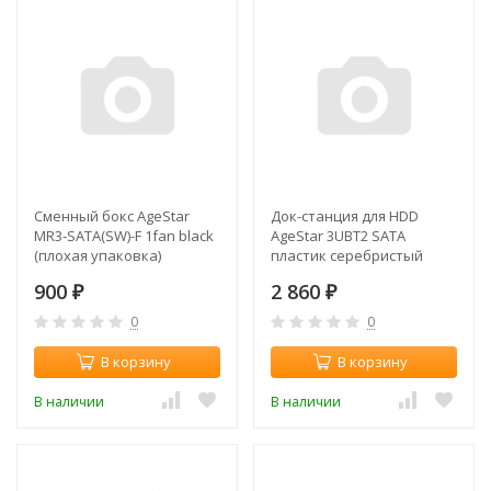
Сменный бокс AgeStar
Док-станция для HDD
MR3-SATA(SW)-F 1fan black
AgeStar 3UBT2 SATA
(плохая упаковка)
пластик серебристый
2.5"/3.5" (плохая упаковка)
900
2 860
₽
₽
0
0
В корзину
В корзину
В наличии
В наличии