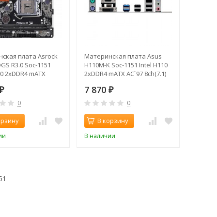
ская плата Asrock
Материнская плата Asus
GS R3.0 Soc-1151
H110M-K Soc-1151 Intel H110
110 2xDDR4 mATX
2xDDR4 mATX AC`97 8ch(7.1)
h(7.1) GbLAN+DVI
GbLAN+VGA+DVI
7 870
₽
₽
0
0
орзину
В корзину
ии
В наличии
51