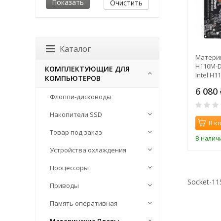
Очистить
Каталог
Материн
H110M-D
КОМПЛЕКТУЮЩИЕ ДЛЯ
Intel H
КОМПЬЮТЕРОВ
AC`97 8c
6 080
Флоппи-дисководы
Накопители SSD
В к
Товар под заказ
В налич
Устройства охлаждения
Процессоры
Socket-11
Приводы
Память оперативная