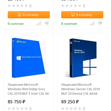
0
0
В корзину
В корзину
В наличии
В наличии
Лицензия Microsoft
Лицензия Microsoft
Windows Rmt Dsktp Svcs
Windows Server CAL 2019
CAL 2019 MLP 5 User CAL 64
MLP 20 Device CAL 64 bit
bit Eng BOX (6VC-03805)
Eng BOX (R18-05658)
85 750
89 250
₽
₽
0
0