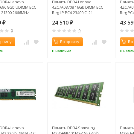
DDR4 Lenovo
Память DDR4 Lenovo
Память
696 8Gb UDIMM ECC
4ZC7A08708 16Gb DIMM ECC
4ZC7A0
4-21300 2666MHz
Reg LP PC4-23400 CL21
Reg PC
2933MHz
0
24 510
43 5
₽
₽
0
0
орзину
В корзину
В 
ии
В наличии
В нали
DDR4 Lenovo
Память DDR4 Samsung
Память
742 32Gb DIMM ECC
M386A8K40CM2-CVF 64Gb
M393A4