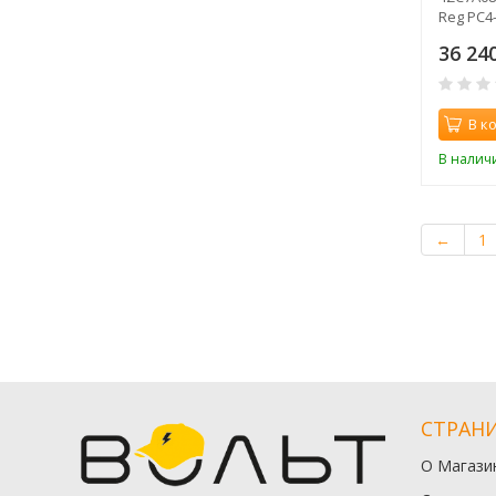
Reg PC4
36 24
В к
В налич
←
1
СТРАН
О Магази