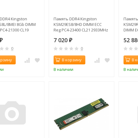
DDR4 Kingston
Память DDR4 Kingston
Память
8L/8MEI 8Gb DIMM
KSM29ES8/8HD DIMM ECC
KSM29R
 PC4-21300 CL19
Reg PC4-23400 CL21 2933MHz
DIMM E
z
CL21 2
7 020
52 8
₽
₽
0
0
орзину
В корзину
В 
ии
В наличии
В нали