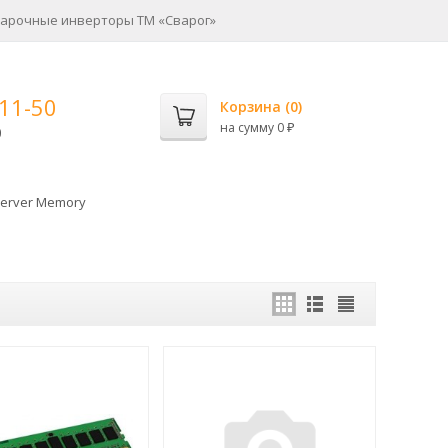
арочные инверторы ТМ «Сварог»
-11-50
Корзина (
0
)
на сумму
0
0
₽
erver Memory