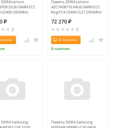
 DDR4 Lenovo
Память DDR4 Lenovo
8709 32Gb DIMM ECC
4ZC7A08710 64Gb DIMM ECC
4-23400 2933MHz
Reg PC4-23400 CL21 2933MHz
90
72 270
₽
₽
0
0
корзину
В корзину
чии
В наличии
 DDR4 Samsung
Память DDR4 Samsung
K40DB2-CVF 32Gb
M393A8G40MB2-CVF 64Gb