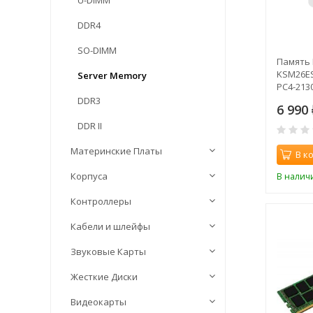
U-DIMM
DDR4
SO-DIMM
Память 
KSM26ES
Server Memory
PC4-213
DDR3
6 990
DDR II
Материнские Платы
В к
Корпуса
В налич
Контроллеры
Кабели и шлейфы
Звуковые Карты
Жесткие Диски
Видеокарты