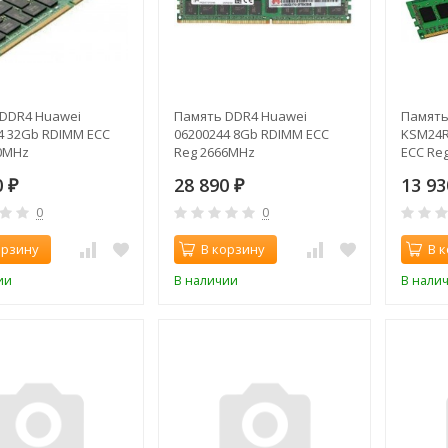
DDR4 Huawei
Память DDR4 Huawei
Память
4 32Gb RDIMM ECC
06200244 8Gb RDIMM ECC
KSM24R
0MHz
Reg 2666MHz
ECC Reg
2400MH
0
28 890
13 9
₽
₽
0
0
орзину
В корзину
В 
ии
В наличии
В нали