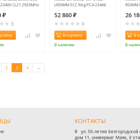
-23400 CL21 2933MHz
LRDIMM ECC Reg PC4-23466
RDIMM 
CL21 2933MHz
CL21 2
0
52 860
26 1
₽
₽
0
0
орзину
В корзину
В 
ии
В наличии
В нали
2
3
4
→
ИЦЫ
КОНТАКТЫ
не
ул. 50-летия Белгородской
дом 11, универмаг Маяк, 0 эт