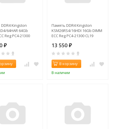
 DDR4 Kingston
Память DDR4 Kingston
D4/64HAR 64Gb
KSM26RS4/16HDI 16Gb DIMM
CC Reg PC4-21300
ECC Reg PC4-21300 CL19
666MHz
2666MHz
80
13 550
₽
₽
0
0
корзину
В корзину
чии
В наличии