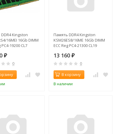
 DDR4 Kingston
Память DDR4 Kingston
S4/16MEI 16Gb DIMM
KSM26ES8/16ME 16Gb DIMM
 PC4-19200 CL7
ECC Reg PC4-21300 CL19
z
2666MHz
30
13 160
₽
₽
0
0
корзину
В корзину
чии
В наличии