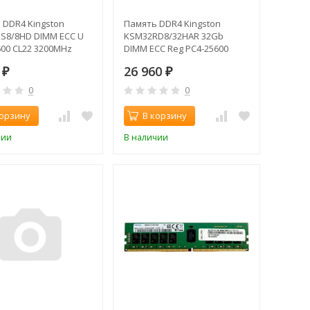
 DDR4 Kingston
Память DDR4 Kingston
S8/8HD DIMM ECC U
KSM32RD8/32HAR 32Gb
600 CL22 3200MHz
DIMM ECC Reg PC4-25600
CL22 3200MHz
0
26 960
₽
₽
0
0
корзину
В корзину
чии
В наличии