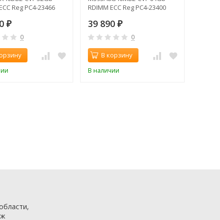
ECC Reg PC4-23466
RDIMM ECC Reg PC4-23400
933MHz
CL21 2933MHz
80
39 890
₽
₽
0
0
корзину
В корзину
чии
В наличии
 области,
аж