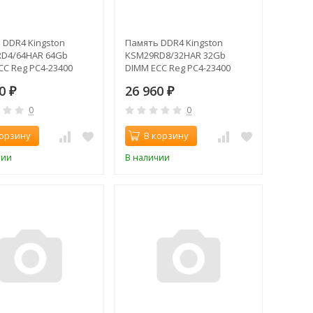
 DDR4 Kingston
Память DDR4 Kingston
D4/64HAR 64Gb
KSM29RD8/32HAR 32Gb
CC Reg PC4-23400
DIMM ECC Reg PC4-23400
933MHz
CL22 2933MHz
80
26 960
₽
₽
0
0
корзину
В корзину
чии
В наличии