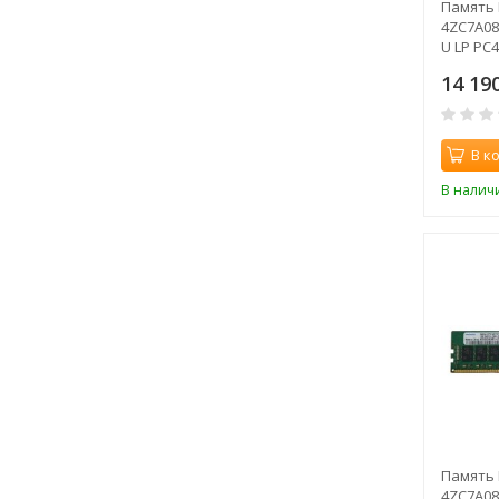
Память 
4ZC7A08
U LP PC
14 19
В к
В налич
Память 
4ZC7A08