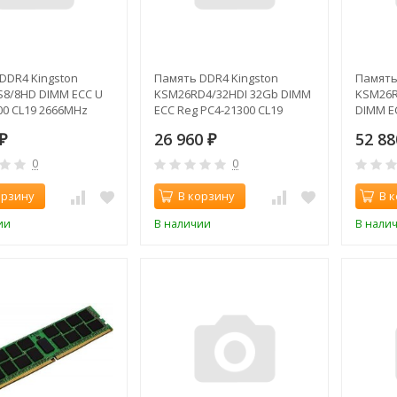
DDR4 Kingston
Память DDR4 Kingston
Память
8/8HD DIMM ECC U
KSM26RD4/32HDI 32Gb DIMM
KSM26R
00 CL19 2666MHz
ECC Reg PC4-21300 CL19
DIMM E
2666MHz
CL19 2
26 960
52 8
₽
₽
0
0
орзину
В корзину
В 
ии
В наличии
В нали