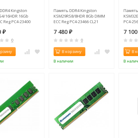
DDR4 Kingston
Память DDR4 Kingston
Память
S4/16HDR 16Gb
KSM29RS8/8HDR 8Gb DIMM
KSM32E
C Reg PC4-23400
ECC Reg PC4-23466 CL21
PC4-25
33MHz
2933MHz
0
7 480
7 10
₽
₽
0
0
орзину
В корзину
В 
ии
В наличии
В нали