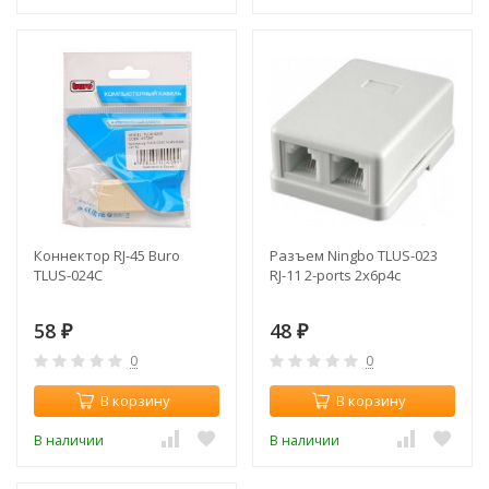
Коннектор RJ-45 Buro
Разъем Ningbo TLUS-023
TLUS-024C
RJ-11 2-ports 2х6р4с
58
48
₽
₽
0
0
В корзину
В корзину
В наличии
В наличии