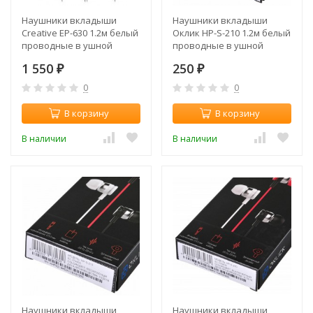
Наушники вкладыши
Наушники вкладыши
Creative EP-630 1.2м белый
Оклик HP-S-210 1.2м белый
проводные в ушной
проводные в ушной
раковине
раковине (D1-1)
1 550
250
(51MZ0085AA024)
₽
₽
0
0
В корзину
В корзину
В наличии
В наличии
Наушники вкладыши
Наушники вкладыши