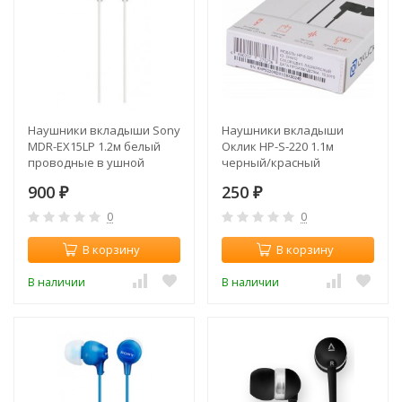
Наушники вкладыши Sony
Наушники вкладыши
MDR-EX15LP 1.2м белый
Оклик HP-S-220 1.1м
проводные в ушной
черный/красный
раковине
проводные в ушной
900
250
(MDREX15LPW.AE)
₽
раковине (D2-1)
₽
0
0
В корзину
В корзину
В наличии
В наличии