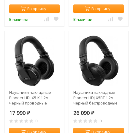
В корзину
В корзину
В наличии
В наличии
Наушники накладные
Наушники накладные
Pioneer HDJ-X5-K 1.2м
Pioneer HDJ-X5BT 1.2м
черный проводные
черный беспроводные
оголовье
bluetooth оголовье (HDJ-
17 990
26 090
₽
X5BT-K)
₽
0
0
В корзину
В корзину