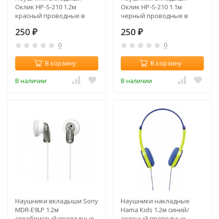
Оклик HP-S-210 1.2м
Оклик HP-S-210 1.1м
красный проводные в
черный проводные в
ушной раковине (D1-1)
ушной раковине (D1-1)
250
250
₽
₽
0
0
В корзину
В корзину
В наличии
В наличии
Наушники вкладыши Sony
Наушники накладные
MDR-E9LP 1.2м
Hama Kids 1.2м синий/
серебристый проводные
зеленый проводные