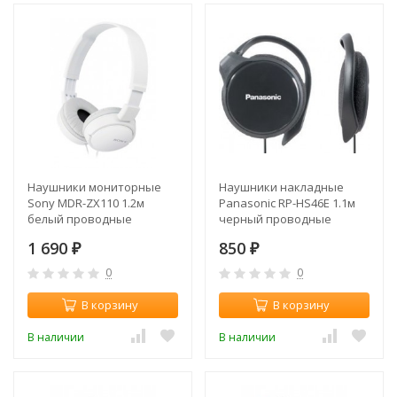
Наушники мониторные
Наушники накладные
Sony MDR-ZX110 1.2м
Panasonic RP-HS46E 1.1м
белый проводные
черный проводные
оголовье (MDRZX110W.AE)
крепление за ухом (RP-
1 690
850
₽
HS46E-K)
₽
0
0
В корзину
В корзину
В наличии
В наличии