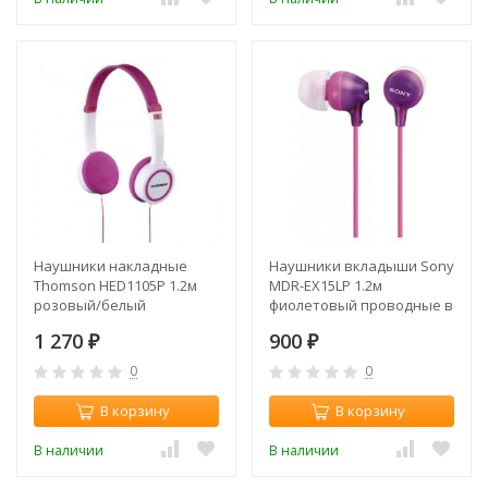
Наушники накладные
Наушники вкладыши Sony
Thomson HED1105P 1.2м
MDR-EX15LP 1.2м
розовый/белый
фиолетовый проводные в
проводные оголовье
ушной раковине
1 270
900
(00132468)
₽
(MDREX15LPV.AE)
₽
0
0
В корзину
В корзину
В наличии
В наличии