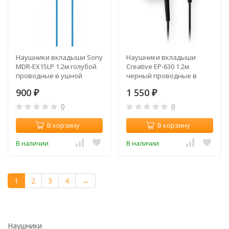
Наушники вкладыши Sony
Наушники вкладыши
MDR-EX15LP 1.2м голубой
Creative EP-630 1.2м
проводные в ушной
черный проводные в
раковине
ушной раковине
900
1 550
(MDREX15LPLI.AE)
₽
(51MZ0085AA020)
₽
0
0
В корзину
В корзину
В наличии
В наличии
1
2
3
4
→
Наушники