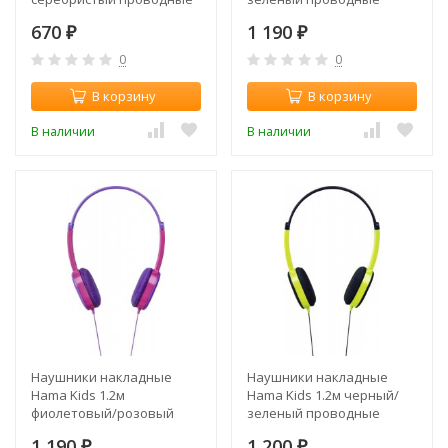
в ушной раковине
оголовье (00177013)
670
1 190
(MDRE9LPH.E)
₽
₽
0
0
В корзину
В корзину
В наличии
В наличии
Наушники накладные
Наушники накладные
Hama Kids 1.2м
Hama Kids 1.2м черный/
фиолетовый/розовый
зеленый проводные
проводные оголовье
оголовье (00177052)
1 190
1 200
₽
₽