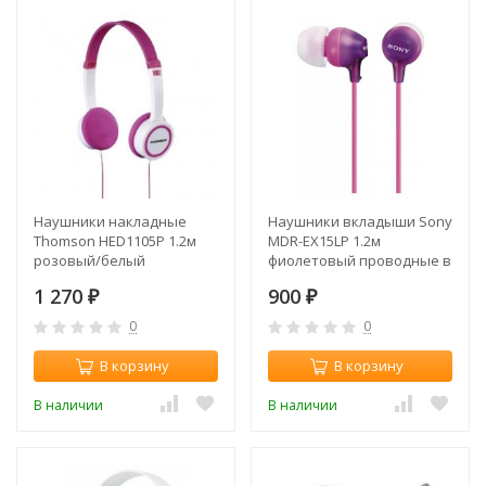
Наушники накладные
Наушники вкладыши Sony
Thomson HED1105P 1.2м
MDR-EX15LP 1.2м
розовый/белый
фиолетовый проводные в
проводные оголовье
ушной раковине
1 270
900
(00132468)
₽
(MDREX15LPV.AE)
₽
0
0
В корзину
В корзину
В наличии
В наличии