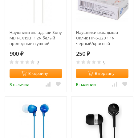
Наушники вкладыши Sony
Наушники вкладыши
MDR-EX15LP 1.2м белый
Оклик HP-S-220 1.1м
проводные в ушной
черный/красный
раковине
проводные в ушной
900
250
(MDREX15LPW.AE)
₽
раковине (D2-1)
₽
0
0
В корзину
В корзину
В наличии
В наличии