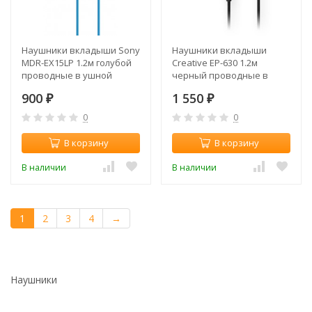
Наушники вкладыши Sony
Наушники вкладыши
MDR-EX15LP 1.2м голубой
Creative EP-630 1.2м
проводные в ушной
черный проводные в
раковине
ушной раковине
900
1 550
(MDREX15LPLI.AE)
₽
(51MZ0085AA020)
₽
0
0
В корзину
В корзину
В наличии
В наличии
1
2
3
4
→
Наушники