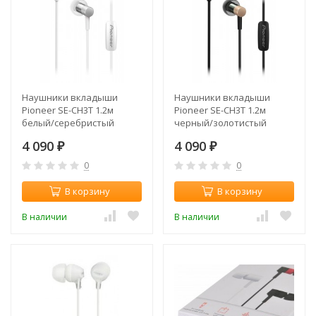
Наушники вкладыши
Наушники вкладыши
Pioneer SE-CH3T 1.2м
Pioneer SE-CH3T 1.2м
белый/серебристый
черный/золотистый
проводные в ушной
проводные в ушной
4 090
4 090
раковине (SE-CH3T-S)
₽
раковине (SE-CH3T-G)
₽
0
0
В корзину
В корзину
В наличии
В наличии