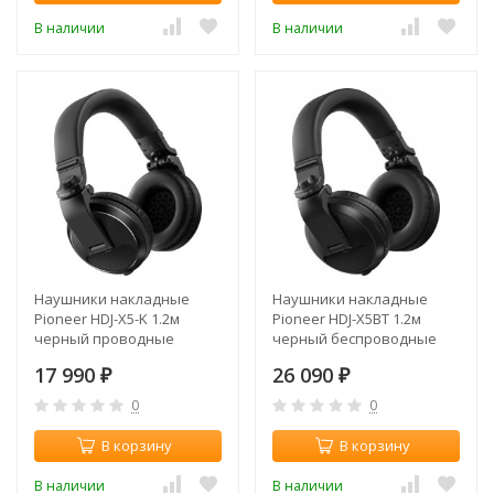
В наличии
В наличии
Наушники накладные
Наушники накладные
Pioneer HDJ-X5-K 1.2м
Pioneer HDJ-X5BT 1.2м
черный проводные
черный беспроводные
оголовье
bluetooth оголовье (HDJ-
17 990
26 090
₽
X5BT-K)
₽
0
0
В корзину
В корзину
В наличии
В наличии