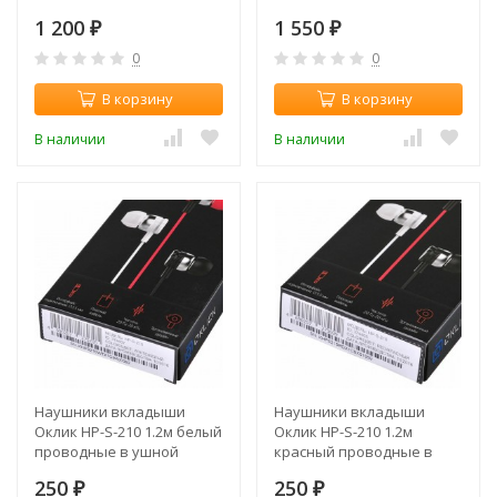
оголовье (00177052)
раковине
1 200
1 550
₽
(51MZ0085AA024)
₽
0
0
В корзину
В корзину
В наличии
В наличии
Наушники вкладыши
Наушники вкладыши
Оклик HP-S-210 1.2м белый
Оклик HP-S-210 1.2м
проводные в ушной
красный проводные в
раковине (D1-1)
ушной раковине (D1-1)
250
250
₽
₽