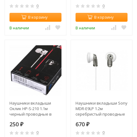
0
0
В корзину
В корзину
В наличии
В наличии
Наушники вкладыши
Наушники вкладыши Sony
Оклик HP-S-210 1.1м
MDR-E9LP 1.2м
черный проводные в
серебристый проводные
ушной раковине (D1-1)
в ушной раковине
250
670
₽
(MDRE9LPH.E)
₽
0
0