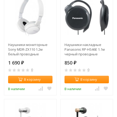
Наушники мониторные
Наушники накладные
Sony MDR-ZX110 1.2м
Panasonic RP-HS46E 1.1м
белый проводные
черный проводные
оголовье (MDRZX110W.AE)
крепление за ухом (RP-
1 690
850
₽
HS46E-K)
₽
0
0
В корзину
В корзину
В наличии
В наличии