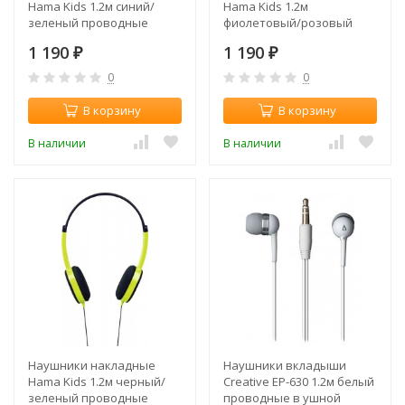
Hama Kids 1.2м синий/
Hama Kids 1.2м
зеленый проводные
фиолетовый/розовый
оголовье (00177013)
проводные оголовье
1 190
1 190
₽
(00177014)
₽
0
0
В корзину
В корзину
В наличии
В наличии
Наушники накладные
Наушники вкладыши
Hama Kids 1.2м черный/
Creative EP-630 1.2м белый
зеленый проводные
проводные в ушной