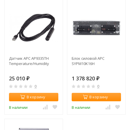
Датчик APC AP9335TH
Блок силовой APC
Temperature/Humidity
SYPM10K16H
25 010
1 378 820
₽
₽
0
0
В корзину
В корзину
В наличии
В наличии