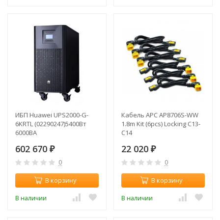
ИБП Huawei UPS2000-G-
Кабель APC AP8706S-WW
6KRTL (02290247)5400Вт
1.8m Kit (6pcs) Locking C13-
6000ВА
C14
602 670
22 020
₽
₽
0
0
В корзину
В корзину
В наличии
В наличии