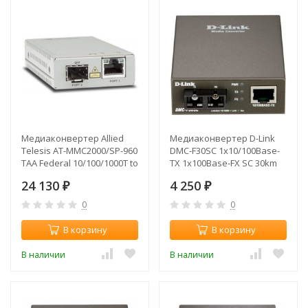
Медиаконвертер Allied
Медиаконвертер D-Link
Telesis AT-MMC2000/SP-960
DMC-F30SC 1x10/100Base-
TAA Federal 10/100/1000T to
TX 1x100Base-FX SC 30km
100/1000X/SFP Media/Rate
24 130
4 250
Multi-region PSU
₽
₽
0
0
В корзину
В корзину
В наличии
В наличии