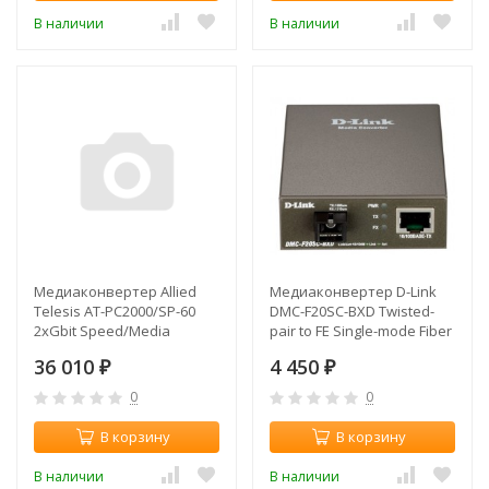
В наличии
В наличии
Медиаконвертер Allied
Медиаконвертер D-Link
Telesis AT-PC2000/SP-60
DMC-F20SC-BXD Twisted-
2xGbit Speed/Media
pair to FE Single-mode Fiber
Conver Swi PoE 10 (плохая
20km LC TX 1550nm RX
36 010
4 450
упаковка)
₽
₽
0
0
В корзину
В корзину
В наличии
В наличии