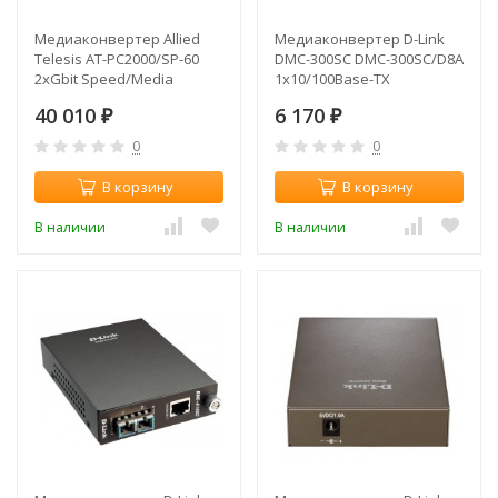
Медиаконвертер Allied
Медиаконвертер D-Link
Telesis AT-PC2000/SP-60
DMC-300SC DMC-300SC/D8A
2xGbit Speed/Media
1x10/100Base-TX
Conver Swi PoE 1000T POE+
1x100Base-FX SC MultiMode
40 010
6 170
1000X(SFP)
₽
2km
₽
0
0
В корзину
В корзину
В наличии
В наличии