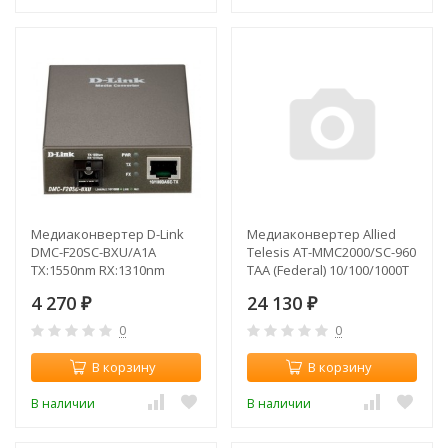
Медиаконвертер D-Link
Медиаконвертер Allied
DMC-F20SC-BXU/A1A
Telesis AT-MMC2000/SC-960
TX:1550nm RX:1310nm
TAA (Federal) 10/100/1000T
to 1000SX/SC MM Media
4 270
24 130
₽
Rate Converter Multi-region
₽
PSU
0
0
В корзину
В корзину
В наличии
В наличии