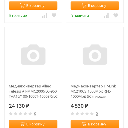
В корзину
В корзину
В наличии
В наличии
Медиаконвертер Allied
Медиаконвертер TP-Link
Telesis AT-MMC2000/LC-960
MC210CS 1000Mbit RJ45
TAA10/100/1000T-1000SX/LC
1000Mbit SC (плохая
MM Media/Rate Multi-
упаковка)
24 130
4 530
region PSU
₽
₽
0
0
В корзину
В корзину