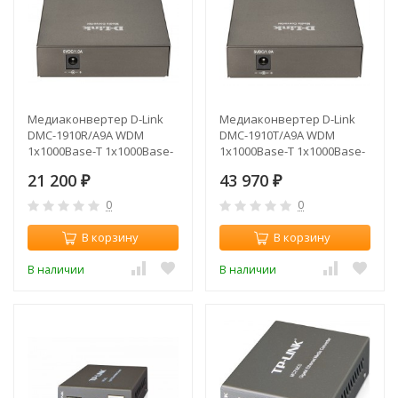
Медиаконвертер D-Link
Медиаконвертер D-Link
DMC-1910R/A9A WDM
DMC-1910T/A9A WDM
1x1000Base-T 1x1000Base-
1x1000Base-T 1x1000Base-
LX SC ТХ:1310nm RX:1550nm
LX SC ТХ:1550nm RX:1310nm
21 200
43 970
SingleMode 15km
₽
SingleMode 15km
₽
0
0
В корзину
В корзину
В наличии
В наличии