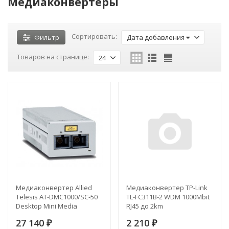
Медиаконвертеры
Сортировать:
Фильтр
Дата добавления
Товаров на странице:
24
Медиаконвертер Allied
Медиаконвертер TP-Link
Telesis AT-DMC1000/SC-50
TL-FC311B-2 WDM 1000Mbit
Desktop Mini Media
RJ45 до 2km
Converter 1000TX to 1000SX
27 140
2 210
SC Connector
₽
₽