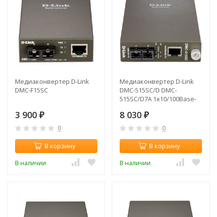
Медиаконвертер D-Link
Медиаконвертер D-Link
DMC-F15SC
DMC-515SC/D DMC-
515SC/D7A 1x10/100Base-
TX 1x100Base-FX SC 15km
3 900
8 030
₽
₽
0
0
В корзину
В корзину
В наличии
В наличии